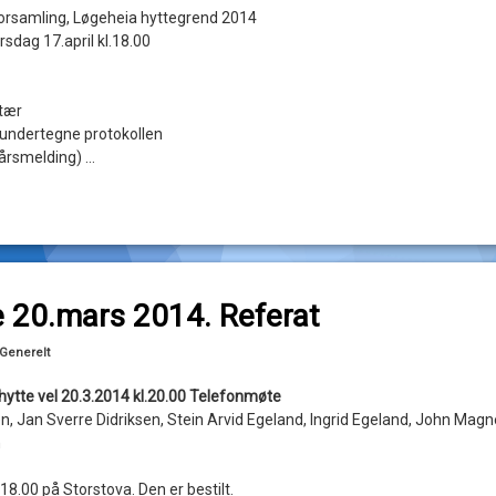
lforsamling, Løgeheia hyttegrend 2014
sdag 17.april kl.18.00
tær
l undertegne protokollen
(årsmelding) …
til Styremøte 20.mars 2014. Referat
ommentar
 20.mars 2014. Referat
Oppdatert
13/05/2014
Kategorier:
Generelt
ytte vel 20.3.2014 kl.20.00 Telefonmøte
en, Jan Sverre Didriksen, Stein Arvid Egeland, Ingrid Egeland, John Mag
n
.18.00 på Storstova. Den er bestilt.