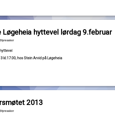
til Styremøte Løgeheia hyttevel lørdag 9.februar
ommentar
 Løgeheia hyttevel lørdag 9.februar
Oppdatert
02/04/2013
Kategorier:
Styresaker
hytteve
l
3 kl.17.00, hos Stein Arvid på Løgeheia
til Saker til årsmøtet 2013
ommentar
 årsmøtet 2013
Kategorier:
Styresaker