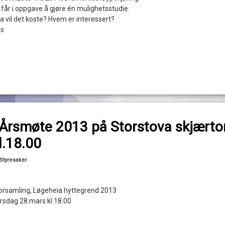
et får i oppgave å gjøre én mulighetsstudie.
a vil det koste? Hvem er interessert?
s.
til Innkalling Årsmøte 2013 på Storstova skjærtorsdag 28.mars kl.18.00
ommentar
g Årsmøte 2013 på Storstova skjært
l.18.00
Oppdatert
02/04/2013
Kategorier:
Styresaker
lforsamling, Løgeheia hyttegrend 2013
rsdag 28.mars kl.18.00