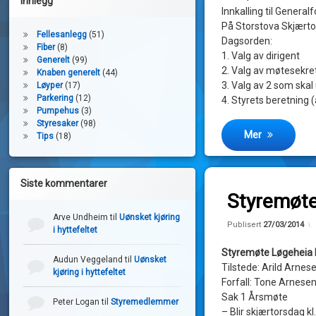
Innlegg
Innkalling til Genera
På Storstova Skjærtor
Fellesanlegg
(51)
Dagsorden:
Fiber
(8)
1. Valg av dirigent
Generelt
(99)
2. Valg av møtesekre
Knaben generelt
(44)
3. Valg av 2 som ska
Løyper
(17)
Parkering
(12)
4. Styrets beretning 
Pumpehus
(3)
Styresaker
(98)
Mer
Tips
(18)
Legg igjen en k
Siste kommentarer
Styremøte
Arve Undheim
til
Uønsket kjøring
av
Publisert
27/03/2014
i hyttefeltet
John
Styremøte Løgeheia h
Magne
Audun Veggeland
til
Uønsket
Tilstede: Arild Arnes
kjøring i hyttefeltet
Forfall: Tone Arnese
Sak 1 Årsmøte
Peter Logan
til
Styremedlemmer
– Blir skjærtorsdag kl