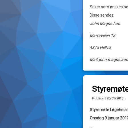
Saker som ønskes beh
Magne
Disse sendes:
John Magne Aas
Marraveien 12
4375 Hellvik
Mail: john.magne.aa
Legg igjen en k
Styremøte
av
Publisert
20/01/2013
John
Styremøte Løgeheia 
Magne
Onsdag 9.januar 2013
…