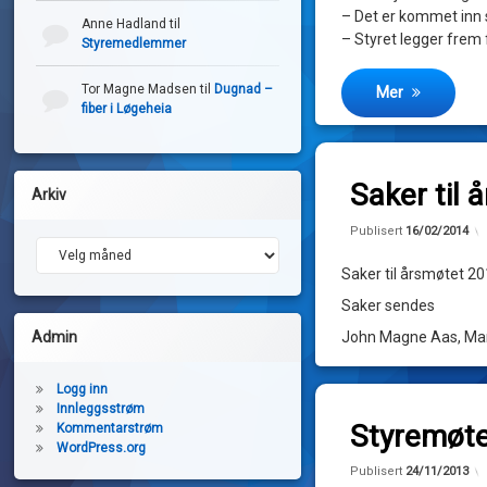
– Det er kommet inn 
Anne Hadland
til
– Styret legger frem
Styremedlemmer
Tor Magne Madsen
til
Dugnad –
Mer
fiber i Løgeheia
Legg igjen en k
Saker til
Arkiv
av
Publisert
16/02/2014
Arkiv
John
Saker til årsmøtet 2
Magne
Saker sendes
Admin
John Magne Aas, Mar
Logg inn
Legg igjen en k
Innleggsstrøm
Styremøte
Kommentarstrøm
WordPress.org
av
Publisert
24/11/2013