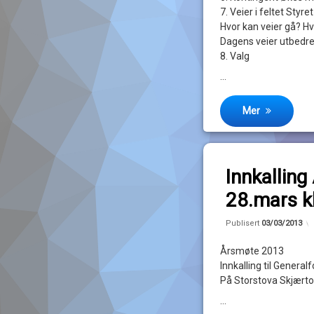
7. Veier i feltet Styr
Hvor kan veier gå? Hv
Dagens veier utbedre
8. Valg
…
Mer
Legg igjen en k
Innkallin
av
28.mars k
John
Publisert
03/03/2013
Magne
Årsmøte 2013
Innkalling til Genera
På Storstova Skjærto
…