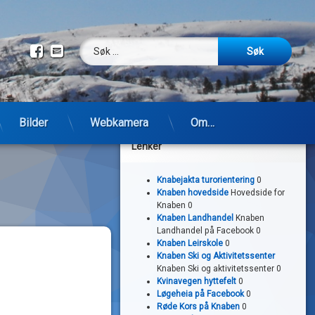
Søk etter:
Facebook
E-post
Bilder
Webkamera
Om…
Lenker
Knabejakta turorientering
0
Knaben hovedside
Hovedside for
Knaben 0
Knaben Landhandel
Knaben
Landhandel på Facebook 0
Knaben Leirskole
0
Knaben Ski og Aktivitetssenter
Knaben Ski og aktivitetssenter 0
Kvinavegen hyttefelt
0
Løgeheia på Facebook
0
Røde Kors på Knaben
0