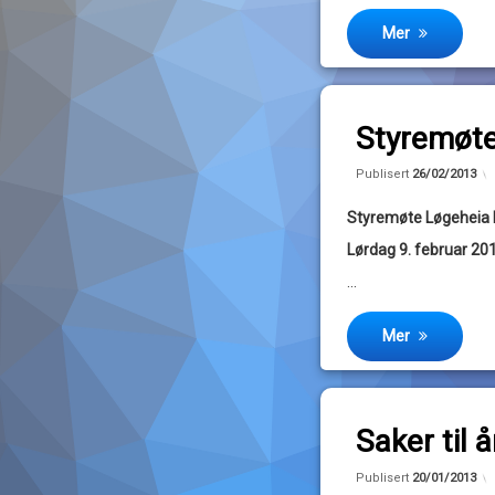
Mer
Legg igjen en k
Styremøte
av
Publisert
26/02/2013
John
Styremøte Løgeheia 
Magne
Lørdag 9. februar 201
…
Mer
Legg igjen en k
Saker til
av
Publisert
20/01/2013
John