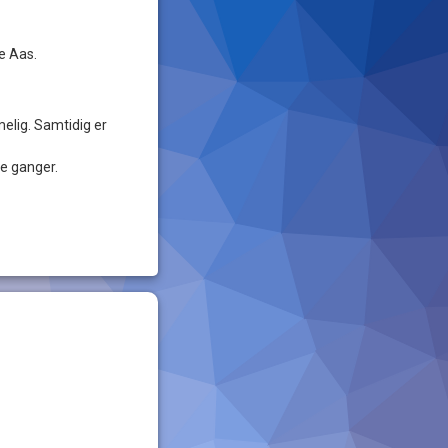
e Aas.
melig. Samtidig er
re ganger.