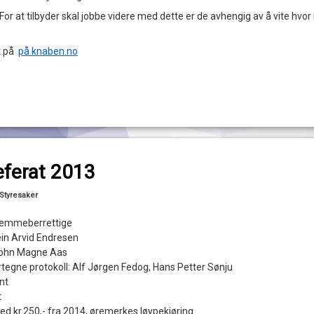
For at tilbyder skal jobbe videre med dette er de avhengig av å vite hv
ut på
på knaben.no
l Årsmøtereferat 2013
ferat 2013
Oppdatert
06/05/2013
Kategorier:
Styresaker
stemmeberrettige
tein Arvid Endresen
 John Magne Aas
dertegne protokoll: Alf Jørgen Fedog, Hans Petter Sønju
nt
t
ed kr.250,- fra 2014, øremerkes løypekjøring