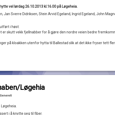
ytte vel lørdag 26.10.2013 kl.16.00 på Løgeheia.
en, Jan Sverre Didriksen, Stein Arvid Egeland, Ingrid Egeland, John Magn
n
tført i høst:
et er skutt vekk fjellnabber for å gjøre den nordre veien bedre fremkom
nger på kloakken utenfor hytta til Ballestad slik at det ikke fryser tett fle
til Fiber til Knaben/Løgehia
ommentar
Knaben/Løgehia
Oppdatert
17/01/2014
Kategorier:
Generelt
å Løgeheia.
ert i å knytte seg til fiber.