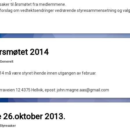
saker til årsmøtet fra medlemmene.
 forslag om vedtektsendringer vedrørende styresammensetning og valg
til Saker til årsmøtet 2014
ommentar
 årsmøtet 2014
Kategorier:
Generelt
014 må være styret ihende innen utgangen av februar.
raveien 12 4375 Hellvik, epost: john.magne.aas@gmail.com
til Styremøte 26.oktober 2013.
ommentar
 26.oktober 2013.
Oppdatert
17/01/2014
Kategorier:
Styresaker