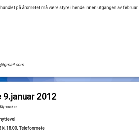
andlet på årsmøtet må være styre i hende innen utgangen av februar.
s@gmail.com
til Styremøte 9.januar 2012
ommentar
 9.januar 2012
Oppdatert
02/04/2013
Kategorier:
Styresaker
hyttevel
 kl.18.00, Telefonmøte