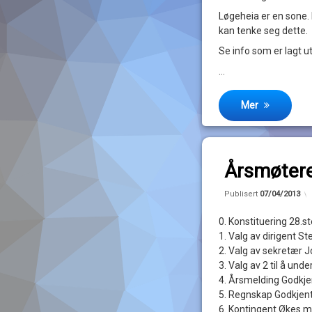
Løgeheia er en sone. 
kan tenke seg dette.
Se info som er lagt 
…
Mer
ti
3 kommentarer
Årsmøtere
av
Publisert
07/04/2013
John
0. Konstituering 28.
Magne
1. Valg av dirigent S
2. Valg av sekretær
3. Valg av 2 til å un
4. Årsmelding Godkje
5. Regnskap Godkjen
6. Kontingent Økes m