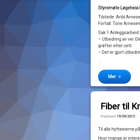
John
Styremøte Løgeheia h
Magne
Tilstede: Arild Arnes
Forfall: Tone Arnese
Sak 1 Anleggsarbeid u
– Utbedring av vei. D
grøfter etter sett.
– Det er gjort utbedri
…
Mer
Legg igjen en k
Fiber til 
av
Publisert
19/09/2013
John
Til alle hytteeierne p
Magne
Hvor mange er interess