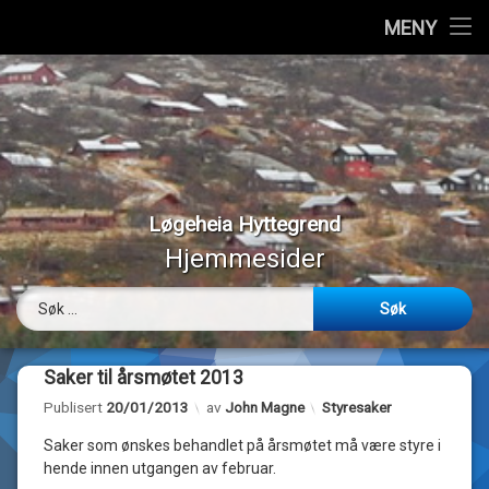
Hjem
MENY
Hopp
Vedtekter
til
innhold
Styremedlemmer
Medlemmer
Løgeheia Hyttegrend
Værmeldinger
Hjemmesider
Panoramabilder
Søk etter:
Bilder
Saker til årsmøtet 2013
Webkamera
Kategorier:
Publisert
20/01/2013
av
John Magne
Styresaker
Om…
Saker som ønskes behandlet på årsmøtet må være styre i
hende innen utgangen av februar.