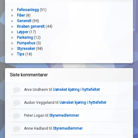
Fellesanlegg
(51)
Fiber
(8)
Generelt
(99)
Knaben generelt
(44)
Løyper
(17)
Parkering
(12)
Pumpehus
(3)
Styresaker
(98)
Tips
(18)
Siste kommentarer
Arve Undheim
til
Uønsket kjøring i hyttefeltet
Audun Veggeland
til
Uønsket kjøring i hyttefeltet
Peter Logan
til
Styremedlemmer
Anne Hadland
til
Styremedlemmer