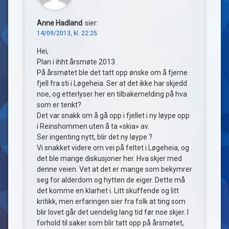
Anne Hadland
sier:
14/09/2013, kl. 22:25
Hei,
Plan i ihht årsmøte 2013.
På årsmøtet ble det tatt opp ønske om å fjerne
fjell fra sti i Løgeheia. Ser at det ikke har skjedd
noe, og etterlyser her en tilbakemelding på hva
som er tenkt?
Det var snakk om å gå opp i fjellet i ny løype opp
i Reinshommen uten å ta «skia» av.
Ser ingenting nytt, blir det ny løype ?
Vi snakket videre om vei på feltet i Løgeheia, og
det ble mange diskusjoner her. Hva skjer med
denne veien. Vet at det er mange som bekymrer
seg for alderdom og hytten de eiger. Dette må
det komme en klarhet i. Litt skuffende og litt
kritikk, men erfaringen sier fra folk at ting som
blir lovet går det uendelig lang tid før noe skjer. I
forhold til saker som blir tatt opp på årsmøtet,