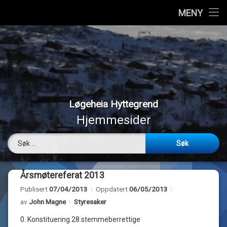
Hjem
MENY
Hopp
Vedtekter
til
innhold
Styremedlemmer
Medlemmer
Løgeheia Hyttegrend
Værmeldinger
Hjemmesider
Panoramabilder
Søk etter:
Bilder
Årsmøtereferat 2013
Webkamera
Publisert
07/04/2013
Oppdatert
06/05/2013
Kategorier:
av
John Magne
Styresaker
Om…
0. Konstituering 28.stemmeberrettige