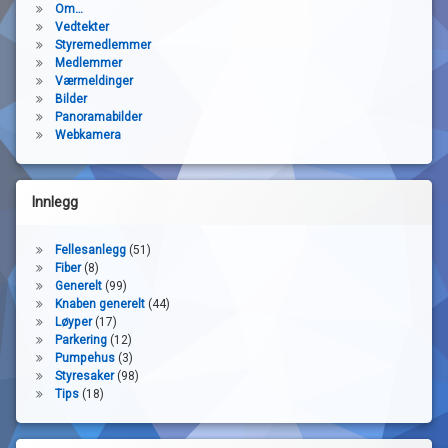
Om…
Vedtekter
Styremedlemmer
Medlemmer
Værmeldinger
Bilder
Panoramabilder
Webkamera
Innlegg
Fellesanlegg
(51)
Fiber
(8)
Generelt
(99)
Knaben generelt
(44)
Løyper
(17)
Parkering
(12)
Pumpehus
(3)
Styresaker
(98)
Tips
(18)