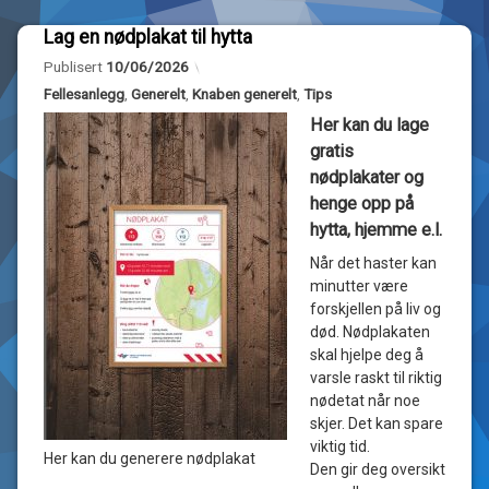
Lag en nødplakat til hytta
av
Oppdatert
10/06/2026
Løgeheia
Publisert
10/06/2026
Hyttegrend
Kategorier:
Fellesanlegg
,
Generelt
,
Knaben generelt
,
Tips
Her kan du lage
gratis
nødplakater og
henge opp på
hytta, hjemme e.l.
Når det haster kan
minutter være
forskjellen på liv og
død. Nødplakaten
skal hjelpe deg å
varsle raskt til riktig
nødetat når noe
skjer. Det kan spare
viktig tid.
Her kan du generere nødplakat
Den gir deg oversikt