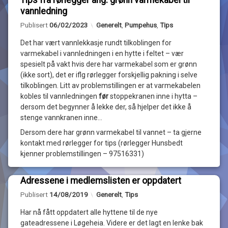
Tips fra rørlegger ang. grønn varmekabel til
Legg
vannledning
igjen
Oppdatert
06/02/2023
en
Kategorier:
Publisert
06/02/2023
Generelt
,
Pumpehus
,
Tips
kommentar
til
Det har vært vannlekkasje rundt tilkoblingen for
Tips
varmekabel i vannledningen i en hytte i feltet – vær
av
fra
spesielt på vakt hvis dere har varmekabel som er grønn
Løgeheia
rørlegger
(ikke sort), det er iflg rørlegger forskjellig pakning i selve
Hyttegrend
ang.
tilkoblingen. Litt av problemstillingen er at varmekabelen
grønn
kobles til vannledningen
før
stoppekranen inne i hytta –
varmekabel
til
dersom det begynner å lekke der, så hjelper det ikke å
vannledning
stenge vannkranen inne…
Dersom dere har grønn varmekabel til vannet – ta gjerne
kontakt med rørlegger for tips (rørlegger Hunsbedt
kjenner problemstillingen – 97516331)
Adressene i medlemslisten er oppdatert
Legg
Oppdatert
14/08/2019
Kategorier:
Publisert
14/08/2019
Generelt
,
Tips
igjen
en
Har nå fått oppdatert alle hyttene til de nye
kommentar
til
gateadressene i Løgeheia. Videre er det lagt en lenke bak