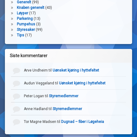
Generelt
(99)
Knaben generelt
(43)
Løyper
(17)
Parkering
(13)
Pumpehus
(3)
Styresaker
(99)
Tips
(17)
Siste kommentarer
Arve Undheim
til
Uønsket kjøring i hyttefeltet
Audun Veggeland
til
Uønsket kjøring i hyttefeltet
Peter Logan
til
Styremedlemmer
Anne Hadland
til
Styremedlemmer
Tor Magne Madsen
til
Dugnad – fiber i Løgeheia