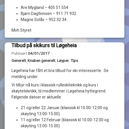
Are Mygland – 405 51 554
Bjørn Dagfinnsen – 911 71 932
Magne Solås – 952 32 34
Mvh Styret
Tilbud på skikurs til Løgeheia
Legg
Oppdatert
04/01/2017
Publisert
04/01/2017
igjen
en
Kategorier:
Generelt
,
Knaben generelt
,
Løyper
,
Tips
kommentar
til
Løgeheia har fått et bra tilbud for ski-interesserte. Se
Tilbud
melding under.
av
på
Løgeheia
skikurs
Vi tilbyr nå kurs i klassisk rulleskiteknikk og kurs i
Hyttegrend
til
skøyteteknikk, til medlemmer i Løgeheia hyttegrend.
Løgeheia
Følgende datoer er aktuelle:
21 og/eller 22 Januar (klassisk kl 10.00-12.00 og
skøyting 13.00-15.00)
11 og/eller 12 Februar (klassisk kl 10.00-12.00 og
skøyting 13.00-15.00)