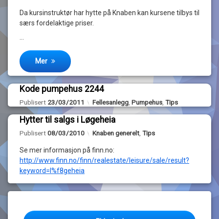
Da kursinstruktør har hytte på Knaben kan kursene tilbys til
særs fordelaktige priser.
…
Mer
Kode pumpehus 2244
Oppdatert
02/04/2013
Kategorier:
Publisert
23/03/2011
Fellesanlegg
,
Pumpehus
,
Tips
Legg
Hytter til salgs i Løgeheia
igjen
Legg
en
Oppdatert
15/03/2010
Kategorier:
Publisert
08/03/2010
Knaben generelt
,
Tips
igjen
kommentar
en
til
Se mer informasjon på finn.no:
kommentar
Kode
til
av
http://www.finn.no/finn/realestate/leisure/sale/result?
pumpehus
Hytter
John
keyword=l%f8geheia
2244
av
til
Magne
Løgeheia
salgs
admin
i
Løgeheia
Innleggnavigasjon