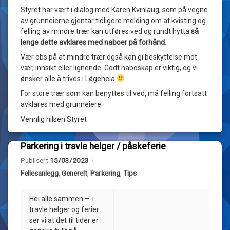
Løgeheia
rydding
Styret har vært i dialog med Karen Kvinlaug, som på vegne
Hyttegrend
i
av grunneierne gjentar tidligere melding om at kvisting og
hyttefeltet
felling av mindre trær kan utføres ved og rundt hytta
så
lenge dette avklares med naboer på forhånd
.
Vær obs på at mindre trær også kan gi beskyttelse mot
vær, innsikt eller lignende. Godt naboskap er viktig, og vi
ønsker alle å trives i Løgeheia
For store trær som kan benyttes til ved, må felling fortsatt
avklares med grunneiere.
Vennlig hilsen Styret
Parkering i travle helger / påskeferie
Merket
Legg
Oppdatert
20/03/2023
Publisert
15/03/2023
Parkering
igjen
en
Kategorier:
Fellesanlegg
,
Generelt
,
Parkering
,
Tips
kommentar
Påske
til
Parkering
Hei alle sammen – i
av
i
travle helger og ferier
Løgeheia
travle
ser vi at det til tider er
admin
helger