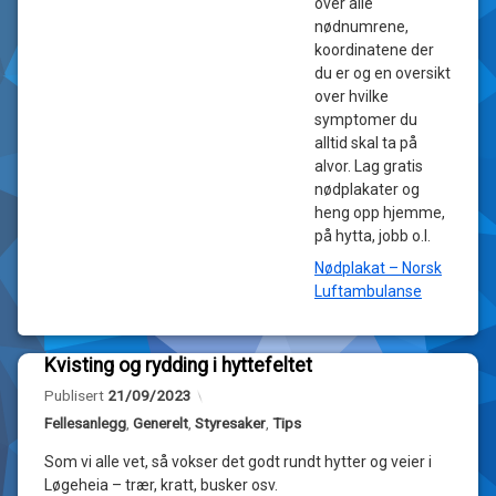
over alle
nødnumrene,
koordinatene der
du er og en oversikt
over hvilke
symptomer du
alltid skal ta på
alvor. Lag gratis
nødplakater og
heng opp hjemme,
på hytta, jobb o.l.
Nødplakat – Norsk
Luftambulanse
Kvisting og rydding i hyttefeltet
Legg
Oppdatert
21/09/2023
Publisert
21/09/2023
igjen
en
Kategorier:
Fellesanlegg
,
Generelt
,
Styresaker
,
Tips
kommentar
til
Som vi alle vet, så vokser det godt rundt hytter og veier i
Kvisting
Løgeheia – trær, kratt, busker osv.
av
og