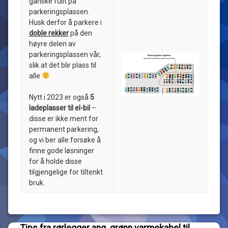
ganske fullt på
/
parkeringsplassen.
påskeferie
Husk derfor å parkere i
doble rekker
på den
høyre delen av
parkeringsplassen vår,
slik at det blir plass til
alle
Nytt i 2023 er også
5
ladeplasser til el-bil
–
disse er ikke ment for
permanent parkering,
og vi ber alle forsøke å
finne gode løsninger
for å holde disse
tilgjengelige for tiltenkt
bruk.