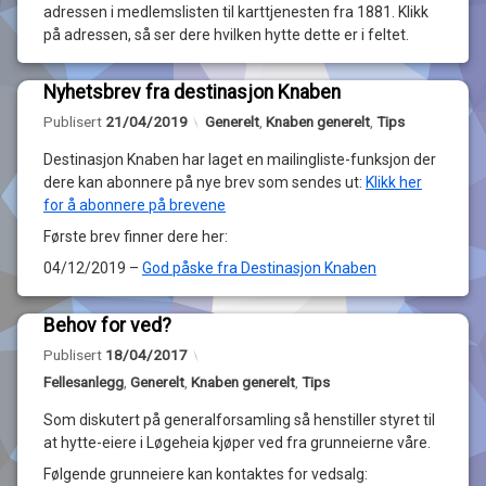
Adressene
adressen i medlemslisten til karttjenesten fra 1881. Klikk
av
i
på adressen, så ser dere hvilken hytte dette er i feltet.
Løgeheia
medlemslisten
Hyttegrend
er
oppdatert
Nyhetsbrev fra destinasjon Knaben
Legg
Oppdatert
21/04/2019
Kategorier:
Publisert
21/04/2019
Generelt
,
Knaben generelt
,
Tips
igjen
en
Destinasjon Knaben har laget en mailingliste-funksjon der
kommentar
til
dere kan abonnere på nye brev som sendes ut:
Klikk her
Nyhetsbrev
for å abonnere på brevene
av
fra
Løgeheia
Første brev finner dere her:
destinasjon
Hyttegrend
Knaben
04/12/2019 –
God påske fra Destinasjon Knaben
Behov for ved?
Legg
Publisert
18/04/2017
igjen
en
Kategorier:
Fellesanlegg
,
Generelt
,
Knaben generelt
,
Tips
kommentar
til
Som diskutert på generalforsamling så henstiller styret til
Behov
at hytte-eiere i Løgeheia kjøper ved fra grunneierne våre.
av
for
Løgeheia
ved?
Følgende grunneiere kan kontaktes for vedsalg:
Hyttegrend