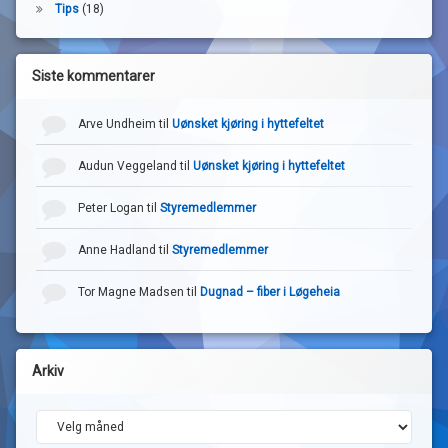
Tips
(18)
Siste kommentarer
Arve Undheim
til
Uønsket kjøring i hyttefeltet
Audun Veggeland
til
Uønsket kjøring i hyttefeltet
Peter Logan
til
Styremedlemmer
Anne Hadland
til
Styremedlemmer
Tor Magne Madsen
til
Dugnad – fiber i Løgeheia
Arkiv
Arkiv