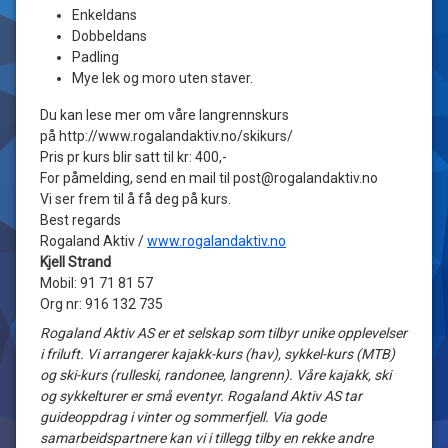
Enkeldans
Dobbeldans
Padling
Mye lek og moro uten staver.
Du kan lese mer om våre langrennskurs
på http://www.rogalandaktiv.no/skikurs/
Pris pr kurs blir satt til kr: 400,-
For påmelding, send en mail til post@rogalandaktiv.no
Vi ser frem til å få deg på kurs.
Best regards
Rogaland Aktiv /
www.rogalandaktiv.no
Kjell Strand
Mobil: 91 71 81 57
Org nr: 916 132 735
Rogaland Aktiv AS er et selskap som tilbyr unike opplevelser
i friluft. Vi arrangerer kajakk-kurs (hav), sykkel-kurs (MTB)
og ski-kurs (rulleski, randonee, langrenn). Våre kajakk, ski
og sykkelturer er små eventyr. Rogaland Aktiv AS tar
guideoppdrag i vinter og sommerfjell. Via gode
samarbeidspartnere kan vi i tillegg tilby en rekke andre