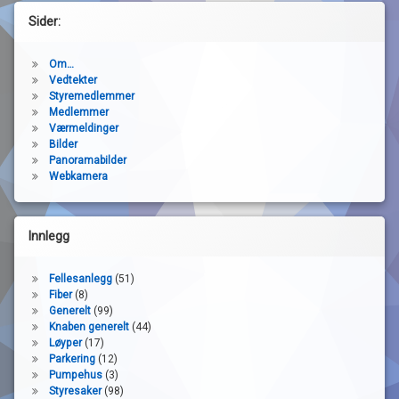
Sider:
Om…
Vedtekter
Styremedlemmer
Medlemmer
Værmeldinger
Bilder
Panoramabilder
Webkamera
Innlegg
Fellesanlegg
(51)
Fiber
(8)
Generelt
(99)
Knaben generelt
(44)
Løyper
(17)
Parkering
(12)
Pumpehus
(3)
Styresaker
(98)