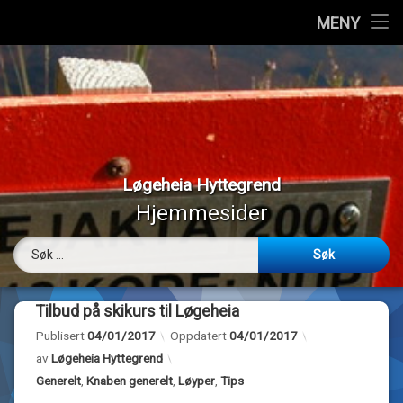
Hjem
MENY
Hopp
Vedtekter
til
innhold
Styremedlemmer
Medlemmer
Løgeheia Hyttegrend
Værmeldinger
Hjemmesider
Panoramabilder
Søk etter:
Bilder
Tilbud på skikurs til Løgeheia
Webkamera
Publisert
04/01/2017
Oppdatert
04/01/2017
av
Løgeheia Hyttegrend
Om…
Kategorier:
Generelt
,
Knaben generelt
,
Løyper
,
Tips