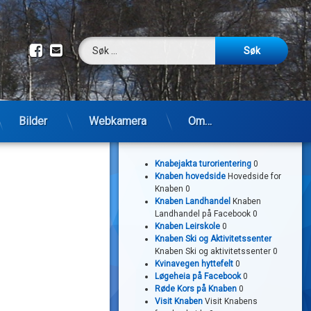
Søk etter:
Facebook
E-post
Bilder
Webkamera
Om…
Lenker
Knabejakta turorientering
0
Knaben hovedside
Hovedside for
Knaben 0
Knaben Landhandel
Knaben
Landhandel på Facebook 0
Knaben Leirskole
0
Knaben Ski og Aktivitetssenter
Knaben Ski og aktivitetssenter 0
Kvinavegen hyttefelt
0
Løgeheia på Facebook
0
Røde Kors på Knaben
0
Visit Knaben
Visit Knabens