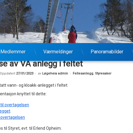
Medlemmer
Værmeldinger
Panoramabilder
e av VA anlegg i feltet
Kategorier:
Oppdatert
27/01/2023
av
Løgeheia admin
Fellesanlegg
,
Styresaker
att vann- og kloakk-anlegget i feltet.
ntasjon knyttet til dette:
il overtagelsen
legget
 overtagelsen
 til Styret, evt. til Erlend Opheim.