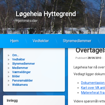
Løgeheia Hyttegrend
Hjemmesider
Hopp
til
Hjem
Vedtekter
Styremedlemmer
Sider:
innhold
Overtagels
Om…
Publisert
28/04/2010
Vedtekter
Styremedlemmer
Løgeheia har nå overt
Medlemmer
Værmeldinger
Vedlagt ligger dokume
Bilder
Panoramabilder
Dokumentasjon t
Webkamera
Kart over VA an
Møtereferat fra
Innlegg
Videre spørsmål rettes