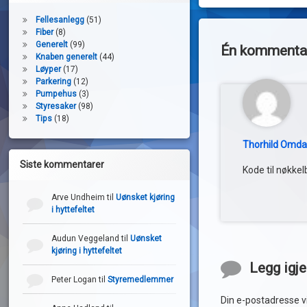
Fellesanlegg
(51)
Fiber
(8)
Generelt
(99)
Én kommentar 
Knaben generelt
(44)
Løyper
(17)
Parkering
(12)
Pumpehus
(3)
Styresaker
(98)
Tips
(18)
Thorhild Omda
Siste kommentarer
Kode til nøkke
Arve Undheim
til
Uønsket kjøring
i hyttefeltet
Audun Veggeland
til
Uønsket
kjøring i hyttefeltet
Legg igj
Peter Logan
til
Styremedlemmer
Din e-postadresse vil