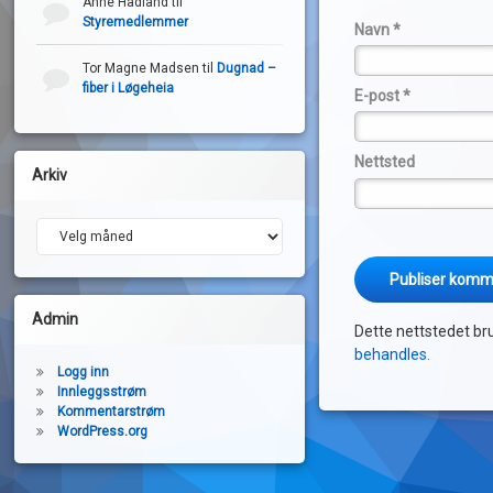
Anne Hadland
til
Styremedlemmer
Navn
*
Tor Magne Madsen
til
Dugnad –
fiber i Løgeheia
E-post
*
Nettsted
Arkiv
Arkiv
Admin
Dette nettstedet br
behandles.
Logg inn
Innleggsstrøm
Kommentarstrøm
WordPress.org