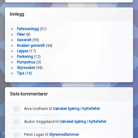
Innlegg
Fellesanlegg
(51)
Fiber
(8)
Generelt
(99)
Knaben generelt
(44)
Løyper
(17)
Parkering
(12)
Pumpehus
(3)
Styresaker
(98)
Tips
(18)
Siste kommentarer
Arve Undheim
til
Uønsket kjøring i hyttefeltet
Audun Veggeland
til
Uønsket kjøring i hyttefeltet
Peter Logan
til
Styremedlemmer