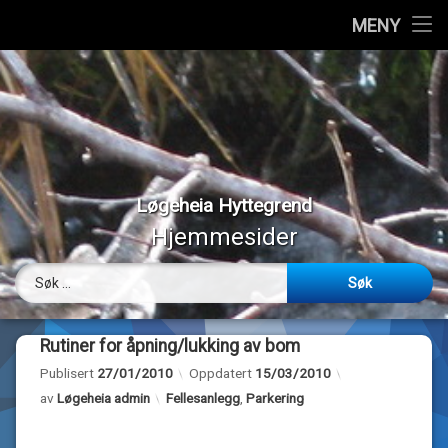
Hjem
MENY
Hopp
Vedtekter
til
innhold
Styremedlemmer
Medlemmer
Løgeheia Hyttegrend
Værmeldinger
Hjemmesider
Panoramabilder
Søk etter:
Bilder
Rutiner for åpning/lukking av bom
Webkamera
Publisert
27/01/2010
Oppdatert
15/03/2010
Kategorier:
av
Løgeheia admin
Fellesanlegg
,
Parkering
Om…