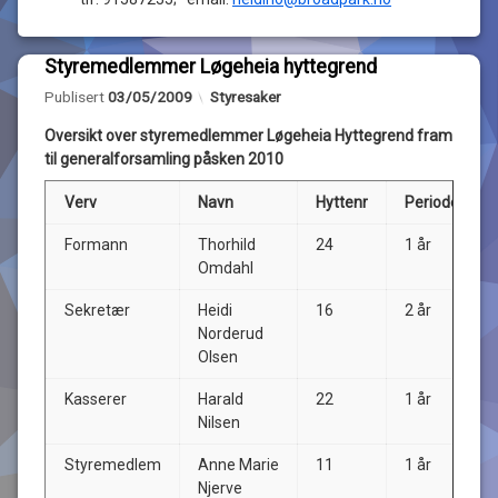
Styremedlemmer Løgeheia hyttegrend
Merket
1
Oppdatert
08/03/2010
Kategorier:
Publisert
03/05/2009
Styresaker
styret
kommentar
til
Oversikt over styremedlemmer Løgeheia Hyttegrend fram
Styremedlemmer
av
Løgeheia
til generalforsamling påsken 2010
Heidi
hyttegrend
Verv
Navn
Hyttenr
Periode
Formann
Thorhild
24
1 år
Omdahl
Sekretær
Heidi
16
2 år
Norderud
Olsen
Kasserer
Harald
22
1 år
Nilsen
Styremedlem
Anne Marie
11
1 år
Njerve