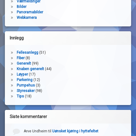
Værmeldinger
Bilder
Panoramabilder
Webkamera
Innlegg
Fellesanlegg
(51)
Fiber
(8)
Generelt
(99)
Knaben generelt
(44)
Løyper
(17)
Parkering
(12)
Pumpehus
(3)
Styresaker
(98)
Tips
(18)
Siste kommentarer
Arve Undheim
til
Uønsket kjøring i hyttefeltet