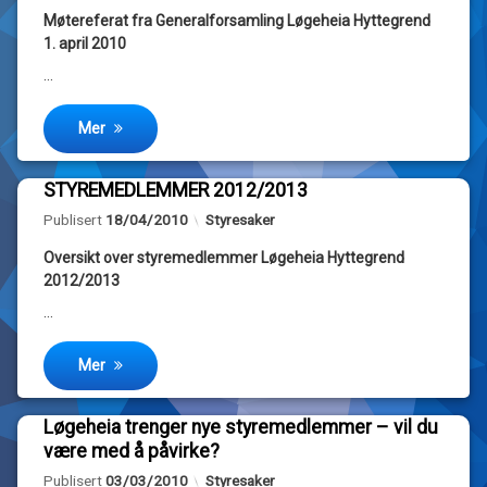
til
Møtereferat fra Generalforsamling Løgeheia
Hyttegrend
Møtereferat
generalforsamling
av
generalforsamling
1. april 2010
Heidi
2010
…
styret
Mer
STYREMEDLEMMER 2012/2013
Merket
Legg
Oppdatert
22/04/2012
Kategorier:
Publisert
18/04/2010
Styresaker
generalforsamling
igjen
en
Oversikt over styremedlemmer Løgeheia Hyttegrend
kommentar
styret
til
2012/2013
STYREMEDLEMMER
…
av
2012/2013
Heidi
Mer
Løgeheia trenger nye styremedlemmer – vil du
Merket
Legg
være med å påvirke?
styret
igjen
Oppdatert
04/03/2010
en
Kategorier:
Publisert
03/03/2010
Styresaker