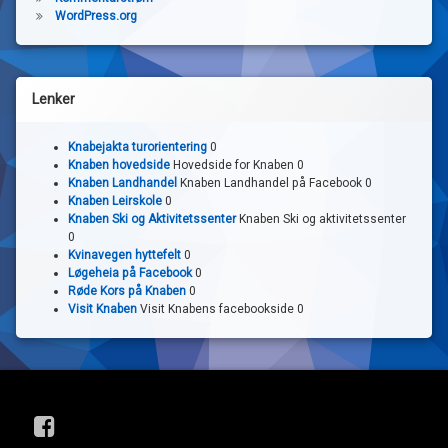
WordPress.org
Lenker
Knabejakta turorientering
0
Knaben hovedside
Hovedside for Knaben 0
Knaben Landhandel
Knaben Landhandel på Facebook 0
Knaben Leirskole
0
Knaben Ski og Aktivitetssenter
Knaben Ski og aktivitetssenter
0
Kvinavegen hyttefelt
0
Løgeheia på Facebook
0
Røde Kors på Knaben
0
Visit Knaben
Visit Knabens facebookside 0
Facebook