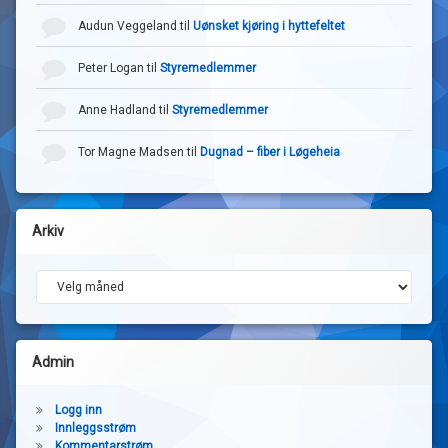
Audun Veggeland
til
Uønsket kjøring i hyttefeltet
Peter Logan
til
Styremedlemmer
Anne Hadland
til
Styremedlemmer
Tor Magne Madsen
til
Dugnad – fiber i Løgeheia
Arkiv
Arkiv
Admin
Logg inn
Innleggsstrøm
Kommentarstrøm