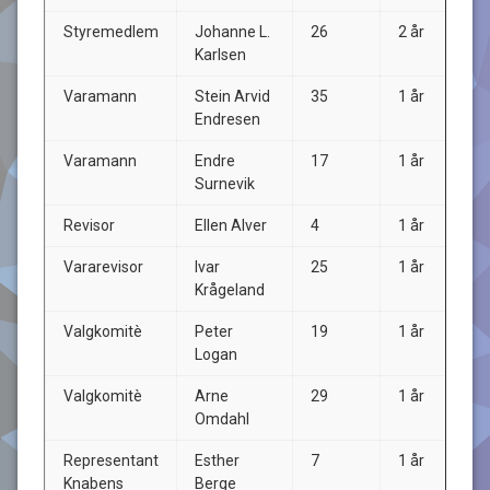
Styremedlem
Johanne L.
26
2 år
Karlsen
Varamann
Stein Arvid
35
1 år
Endresen
Varamann
Endre
17
1 år
Surnevik
Revisor
Ellen Alver
4
1 år
Vararevisor
Ivar
25
1 år
Krågeland
Valgkomitè
Peter
19
1 år
Logan
Valgkomitè
Arne
29
1 år
Omdahl
Representant
Esther
7
1 år
Knabens
Berge