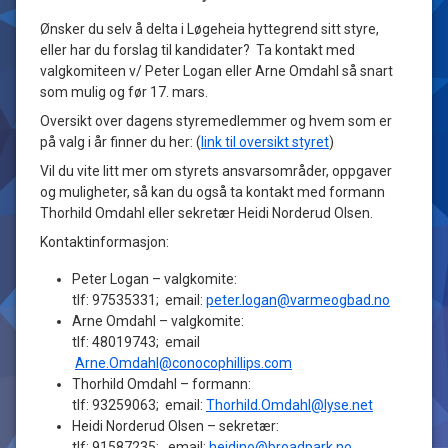
kommentar
til
Ønsker du selv å delta i Løgeheia hyttegrend sitt styre,
Løgeheia
eller har du forslag til kandidater? Ta kontakt med
av
trenger
valgkomiteen v/ Peter Logan eller Arne Omdahl så snart
Heidi
nye
som mulig og før 17. mars.
styremedlemmer
–
Oversikt over dagens styremedlemmer og hvem som er
vil
på valg i år finner du her: (
link til oversikt styret
)
du
Vil du vite litt mer om styrets ansvarsområder, oppgaver
være
med
og muligheter, så kan du også ta kontakt med formann
å
Thorhild Omdahl eller sekretær Heidi Norderud Olsen.
påvirke?
Kontaktinformasjon:
Peter Logan – valgkomite:
tlf: 97535331; email:
peter.logan@varmeogbad.no
Arne Omdahl – valgkomite:
tlf: 48019743; email
Arne.Omdahl@conocophillips.com
Thorhild Omdahl – formann:
tlf: 93259063; email:
Thorhild.Omdahl@lyse.net
Heidi Norderud Olsen – sekretær:
tlf: 91587235; email:
heidino@broadpark.no