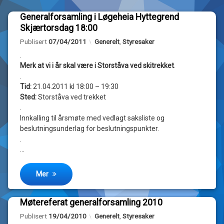
Generalforsamling i Løgeheia Hyttegrend
Merket
Legg
Skjærtorsdag 18:00
generalforsamling
igjen
Oppdatert
12/04/2011
en
Kategorier:
Publisert
07/04/2011
Generelt
,
Styresaker
kommentar
styret
.
til
Merk at vi i år skal være i Storståva ved skitrekket
.
Generalforsamling
av
.
i
Heidi
Løgeheia
Tid:
21.04.2011 kl 18:00 – 19:30
Hyttegrend
Sted:
Storståva ved trekket
Skjærtorsdag
.
18:00
Innkalling til årsmøte med vedlagt saksliste og
beslutningsunderlag for beslutningspunkter.
.
…
Mer
Møtereferat generalforsamling 2010
Merket
1
Oppdatert
22/04/2010
Kategorier:
Publisert
19/04/2010
Generelt
,
Styresaker
2010
kommentar