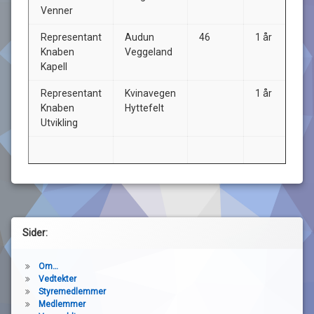
Venner
Representant
Audun
46
1 år
Knaben
Veggeland
Kapell
Representant
Kvinavegen
1 år
Knaben
Hyttefelt
Utvikling
Sider:
Om…
Vedtekter
Styremedlemmer
Medlemmer