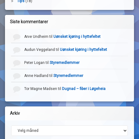
Tips
(18)
Siste kommentarer
Arve Undheim
til
Uønsket kjøring i hyttefeltet
Audun Veggeland
til
Uønsket kjøring i hyttefeltet
Peter Logan
til
Styremedlemmer
Anne Hadland
til
Styremedlemmer
Tor Magne Madsen
til
Dugnad – fiber i Løgeheia
Arkiv
Arkiv