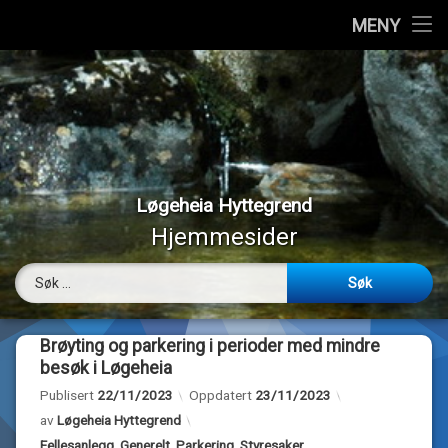
Hjem
MENY
Hopp
Vedtekter
til
innhold
Styremedlemmer
Medlemmer
Løgeheia Hyttegrend
Værmeldinger
Hjemmesider
Panoramabilder
Søk etter:
Bilder
Brøyting og parkering i perioder med mindre
Webkamera
besøk i Løgeheia
Publisert
22/11/2023
Oppdatert
23/11/2023
Om…
av
Løgeheia Hyttegrend
Kategorier:
Fellesanlegg
,
Generelt
,
Parkering
,
Styresaker