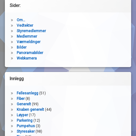
Sider:
Om…
Vedtekter
Styremedlemmer
Medlemmer
Værmeldinger
Bilder
Panoramabilder
Webkamera
Innlegg
Fellesanlegg
(51)
Fiber
(8)
Generelt
(99)
Knaben generelt
(44)
Løyper
(17)
Parkering
(12)
Pumpehus
(3)
Styresaker
(98)