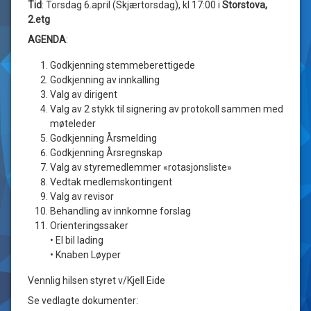
Tid
: Torsdag 6.april (Skjærtorsdag), kl 17:00 i
Storstova,
2.etg
AGENDA
:
Godkjenning stemmeberettigede
Godkjenning av innkalling
Valg av dirigent
Valg av 2 stykk til signering av protokoll sammen med
møteleder
Godkjenning Årsmelding
Godkjenning Årsregnskap
Valg av styremedlemmer «rotasjonsliste»
Vedtak medlemskontingent
Valg av revisor
Behandling av innkomne forslag
Orienteringssaker
• El bil lading
• Knaben Løyper
Vennlig hilsen styret v/Kjell Eide
Se vedlagte dokumenter: