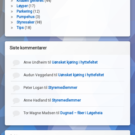
Knaben generelt
(44)
Løyper
(17)
Parkering
(12)
Pumpehus
(3)
Styresaker
(98)
Tips
(18)
Siste kommentarer
Arve Undheim
til
Uønsket kjøring i hyttefeltet
Audun Veggeland
til
Uønsket kjøring i hyttefeltet
Peter Logan
til
Styremedlemmer
Anne Hadland
til
Styremedlemmer
Tor Magne Madsen
til
Dugnad – fiber i Løgeheia