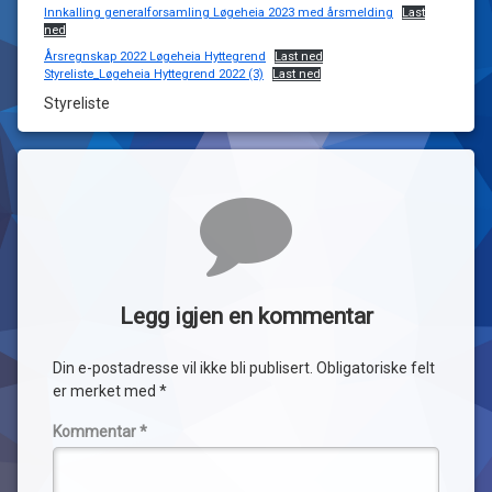
Innkalling generalforsamling Løgeheia 2023 med årsmelding
Last
ned
Årsregnskap 2022 Løgeheia Hyttegrend
Last ned
Styreliste_Løgeheia Hyttegrend 2022 (3)
Last ned
Styreliste
Kommentarer
Legg igjen en kommentar
Din e-postadresse vil ikke bli publisert.
Obligatoriske felt
er merket med
*
Kommentar
*