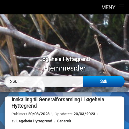
Hjem
MENY
Hopp
Vedtekter
til
innhold
Styremedlemmer
Medlemmer
Løgeheia Hyttegrend
Værmeldinger
Hjemmesider
Panoramabilder
Søk etter:
Bilder
Innkalling til Generalforsamling i Løgeheia
Webkamera
Hyttegrend
Publisert
20/03/2023
Oppdatert
20/03/2023
Om…
Kategorier:
av
Løgeheia Hyttegrend
Generelt