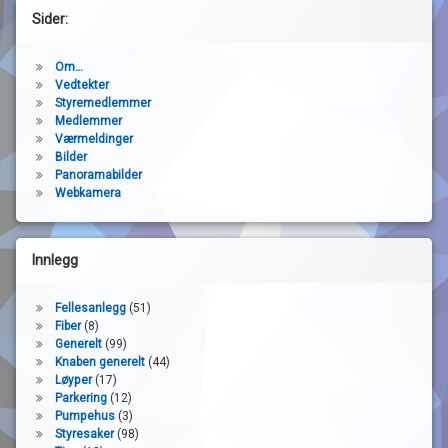
Sider:
Om…
Vedtekter
Styremedlemmer
Medlemmer
Værmeldinger
Bilder
Panoramabilder
Webkamera
Innlegg
Fellesanlegg
(51)
Fiber
(8)
Generelt
(99)
Knaben generelt
(44)
Løyper
(17)
Parkering
(12)
Pumpehus
(3)
Styresaker
(98)