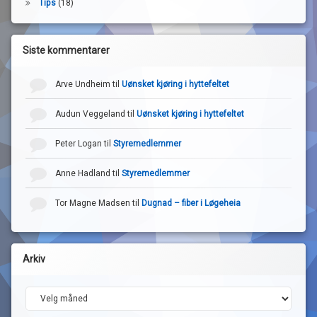
Tips
(18)
Siste kommentarer
Arve Undheim
til
Uønsket kjøring i hyttefeltet
Audun Veggeland
til
Uønsket kjøring i hyttefeltet
Peter Logan
til
Styremedlemmer
Anne Hadland
til
Styremedlemmer
Tor Magne Madsen
til
Dugnad – fiber i Løgeheia
Arkiv
Arkiv