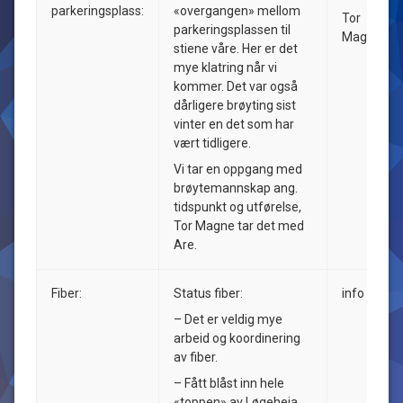
parkeringsplass:
«overgangen» mellom
Tor
parkeringsplassen til
Magne
stiene våre. Her er det
mye klatring når vi
kommer. Det var også
dårligere brøyting sist
vinter en det som har
vært tidligere.
Vi tar en oppgang med
brøytemannskap ang.
tidspunkt og utførelse,
Tor Magne tar det med
Are.
Fiber:
Status fiber:
info
– Det er veldig mye
arbeid og koordinering
av fiber.
– Fått blåst inn hele
«toppen» av Løgeheia