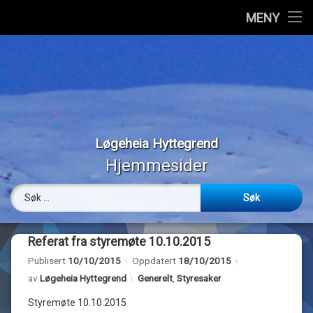
Hjem
MENY
Hopp
Vedtekter
til
innhold
Styremedlemmer
Medlemmer
Løgeheia Hyttegrend
Værmeldinger
Hjemmesider
Panoramabilder
Søk etter:
Bilder
Referat fra styremøte 10.10.2015
Webkamera
Publisert
10/10/2015
Oppdatert
18/10/2015
Kategorier:
av
Løgeheia Hyttegrend
Generelt
,
Styresaker
Om…
Styremøte 10.10.2015