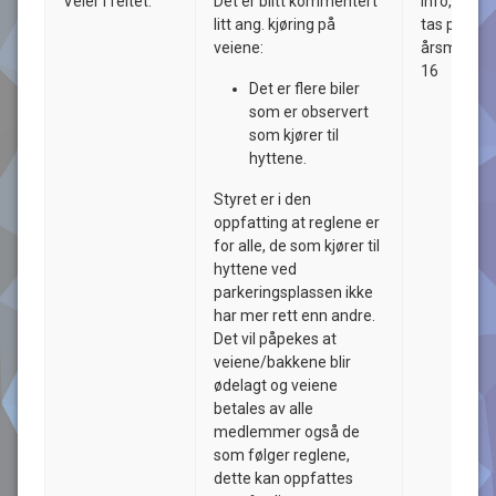
Veier i feltet:
Det er blitt kommentert
Info, bør
litt ang. kjøring på
tas på
veiene:
årsmøtet
16
Det er flere biler
som er observert
som kjører til
hyttene.
Styret er i den
oppfatting at reglene er
for alle, de som kjører til
hyttene ved
parkeringsplassen ikke
har mer rett enn andre.
Det vil påpekes at
veiene/bakkene blir
ødelagt og veiene
betales av alle
medlemmer også de
som følger reglene,
dette kan oppfattes