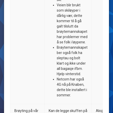
Veien blir brukt
som skiløyper i
dårlig vær, dette
kommer til å gå
galt tilslutt da
brøytemannskapet
har problemer med
å se folk i løypene.
Brøytemannskapet
ber også folk ha
sleptau og bolt
klart og ikke under
all bagasje ifbm.
Hjelp vinterstid.
Netcom har også
4G nå på Knaben,
dette ble installert i
sommer.
Brøyting på vår
Kan de legge skuffen på
Aksjon: