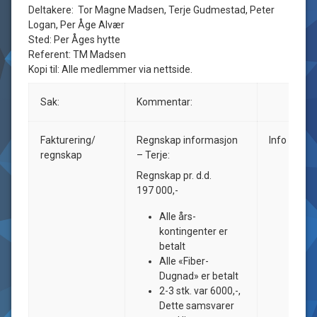
Deltakere: Tor Magne Madsen, Terje Gudmestad, Peter
Logan, Per Åge Alvær
Sted: Per Åges hytte
Referent: TM Madsen
Kopi til: Alle medlemmer via nettside.
Sak:
Kommentar:
Fakturering/
Regnskap informasjon
Info
regnskap
– Terje:
Regnskap pr. d.d.
197 000,-
Alle års-
kontingenter er
betalt
Alle «Fiber-
Dugnad» er betalt
2-3 stk. var 6000,-,
Dette samsvarer