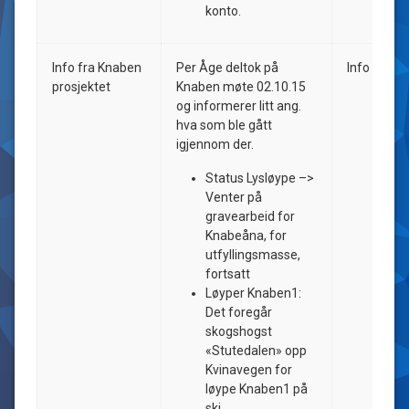
konto.
Info fra Knaben
Per Åge deltok på
Info
prosjektet
Knaben møte 02.10.15
og informerer litt ang.
hva som ble gått
igjennom der.
Status Lysløype –>
Venter på
gravearbeid for
Knabeåna, for
utfyllingsmasse,
fortsatt
Løyper Knaben1:
Det foregår
skogshogst
«Stutedalen» opp
Kvinavegen for
løype Knaben1 på
ski.