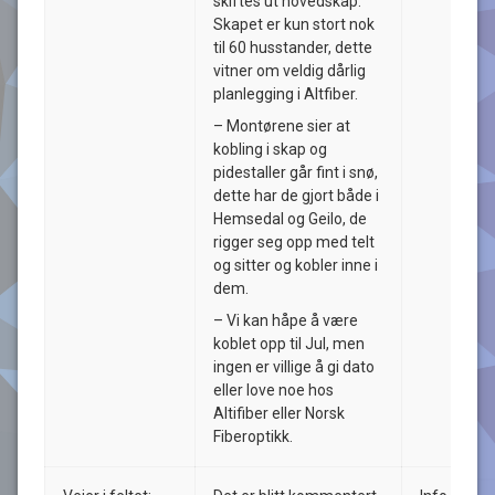
skiftes ut hovedskap.
Skapet er kun stort nok
til 60 husstander, dette
vitner om veldig dårlig
planlegging i Altfiber.
– Montørene sier at
kobling i skap og
pidestaller går fint i snø,
dette har de gjort både i
Hemsedal og Geilo, de
rigger seg opp med telt
og sitter og kobler inne i
dem.
– Vi kan håpe å være
koblet opp til Jul, men
ingen er villige å gi dato
eller love noe hos
Altifiber eller Norsk
Fiberoptikk.