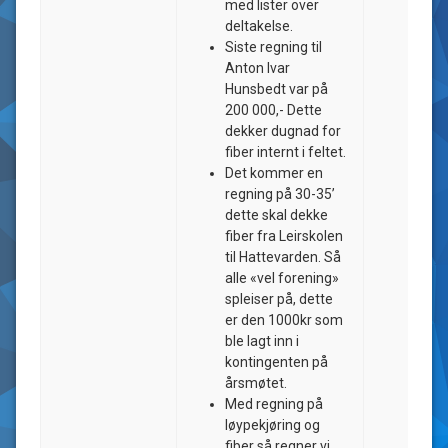
med lister over
deltakelse.
Siste regning til
Anton Ivar
Hunsbedt var på
200 000,- Dette
dekker dugnad for
fiber internt i feltet.
Det kommer en
regning på 30-35’
dette skal dekke
fiber fra Leirskolen
til Hattevarden. Så
alle «vel forening»
spleiser på, dette
er den 1000kr som
ble lagt inn i
kontingenten på
årsmøtet.
Med regning på
løypekjøring og
fiber så regner vi