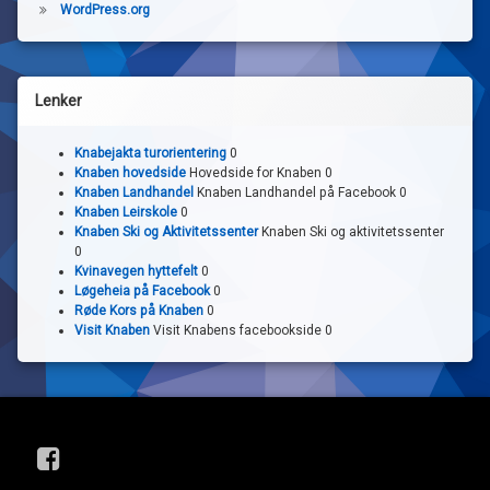
WordPress.org
Lenker
Knabejakta turorientering
0
Knaben hovedside
Hovedside for Knaben 0
Knaben Landhandel
Knaben Landhandel på Facebook 0
Knaben Leirskole
0
Knaben Ski og Aktivitetssenter
Knaben Ski og aktivitetssenter
0
Kvinavegen hyttefelt
0
Løgeheia på Facebook
0
Røde Kors på Knaben
0
Visit Knaben
Visit Knabens facebookside 0
Facebook