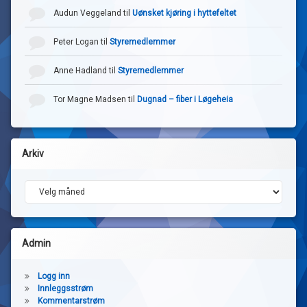
Audun Veggeland
til
Uønsket kjøring i hyttefeltet
Peter Logan
til
Styremedlemmer
Anne Hadland
til
Styremedlemmer
Tor Magne Madsen
til
Dugnad – fiber i Løgeheia
Arkiv
Arkiv
Admin
Logg inn
Innleggsstrøm
Kommentarstrøm