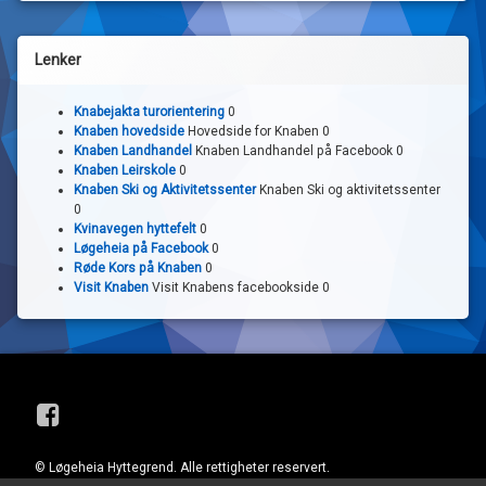
Lenker
Knabejakta turorientering
0
Knaben hovedside
Hovedside for Knaben 0
Knaben Landhandel
Knaben Landhandel på Facebook 0
Knaben Leirskole
0
Knaben Ski og Aktivitetssenter
Knaben Ski og aktivitetssenter
0
Kvinavegen hyttefelt
0
Løgeheia på Facebook
0
Røde Kors på Knaben
0
Visit Knaben
Visit Knabens facebookside 0
Facebook
© Løgeheia Hyttegrend. Alle rettigheter reservert.