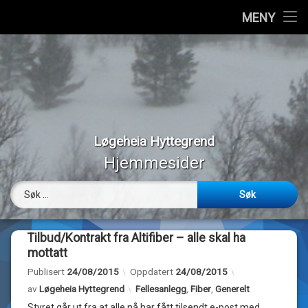
Hjem
MENY
Hopp
Vedtekter
til
innhold
Styremedlemmer
Medlemmer
Løgeheia Hyttegrend
Værmeldinger
Hjemmesider
Panoramabilder
Søk etter:
Bilder
Tilbud/Kontrakt fra Altifiber – alle skal ha
Webkamera
mottatt
Publisert
24/08/2015
Oppdatert
24/08/2015
Om…
Kategorier:
av
Løgeheia Hyttegrend
Fellesanlegg
,
Fiber
,
Generelt
Styret går ut fra at alle nå har fått tilsendt e-post med