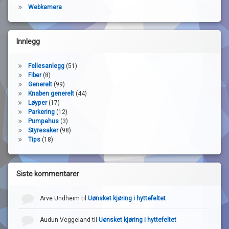
Webkamera
Innlegg
Fellesanlegg
(51)
Fiber
(8)
Generelt
(99)
Knaben generelt
(44)
Løyper
(17)
Parkering
(12)
Pumpehus
(3)
Styresaker
(98)
Tips
(18)
Siste kommentarer
Arve Undheim
til
Uønsket kjøring i hyttefeltet
Audun Veggeland
til
Uønsket kjøring i hyttefeltet