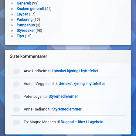
rettferdig. Det skal
Generelt
(99)
kun trekkes vilkårlig
Knaben generelt
(44)
ut. Vi vil ha forslag til
Løyper
(17)
neste styremøte slik
Parkering
(12)
Pumpehus
(3)
at denne kan legges
Styresaker
(98)
ut og at dersom
Tips
(18)
noen «nekter» vil de
ha god tid frem til
årsmøte og selv
Siste kommentarer
finne erstattere.
->
Ingen oppdatering
(legges frem i god tid
Arve Undheim
til
Uønsket kjøring i hyttefeltet
før årsmøtet)
Audun Veggeland
til
Uønsket kjøring i hyttefeltet
Diverse:
Ingen andre saker
Peter Logan
til
Styremedlemmer
Vi bør ha
Anne Hadland
til
Styremedlemmer
fortløpende dialog
rundt bredbånd.
Tor Magne Madsen
til
Dugnad – fiber i Løgeheia
Neste planlagte
Neste møte:
møte er: Januar