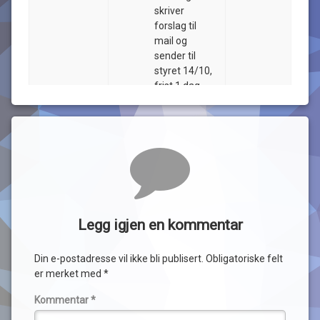
skriver
forslag til
mail og
sender til
styret 14/10,
frist 1 dag
«rettet» mail
sendes
medlemmer
med
Kommentarer
svarfrist til
Søndag
Terje sender
purring på
TMM
SMS at mail
Legg igjen en kommentar
Bredbånd
Terje
er sendt.
Din e-postadresse vil ikke bli publisert.
Obligatoriske felt
Styret anslår at
er merket med
*
det fleste
medlemmer
Kommentar
*
må være