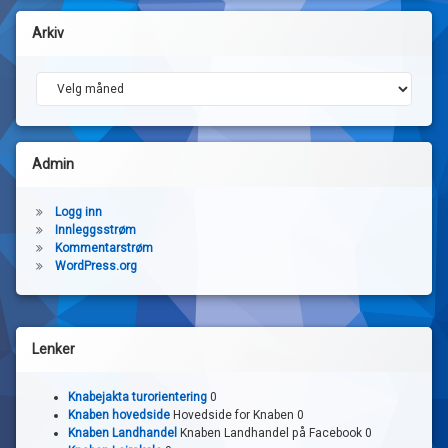
2015. Innkalling
dersom nødvendig
Arkiv
før dette.
Arkiv
Admin
Logg inn
Innleggsstrøm
Kommentarstrøm
WordPress.org
Lenker
Knabejakta turorientering
0
Knaben hovedside
Hovedside for Knaben 0
Knaben Landhandel
Knaben Landhandel på Facebook 0