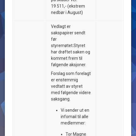
19 511,- (ekstrem
nedbør i August)
Vedlagt er
sakspapirer sendt
før
styremøtet.Styret
har drøftet saken og
kommet frem til
følgende aksjoner.
Forslag som forelagt
er enstemmig
vedtatt av styret
med følgende videre
saksgang.
Vi sender ut en
infomail til alle
medlemmer:
Tor Magne