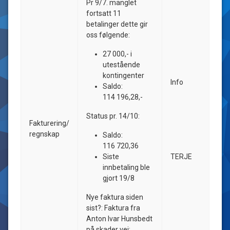
Pr 9/7. manglet
fortsatt 11
betalinger dette gir
oss følgende:
27 000,- i
utestående
kontingenter
Info
Saldo:
114 196,28,-
Status pr. 14/10:
Fakturering/
regnskap
Saldo:
116 720,36
Siste
TERJE
innbetaling ble
gjort 19/8
Nye faktura siden
sist?: Faktura fra
Anton Ivar Hunsbedt
på skader vei: