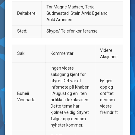
Tor Magne Madsen, Terje
Deltakere:
Gudmestad, Stein Arvid Egeland,
Arild Arnesen
Sted:
Skype/ Telefonkonferanse
Referent:
TM Madsen
Videre
Sak:
Kommentar:
Kopi til:
alle medlemmer via nettside.
Aksjoner:
Ingen videre
saksgang kjent for
styret.Det var et
Følges
infomøte på Knaben
opp og
Buheii
i August og en liten
drøftet
Vindpark:
artikkel i lokalavisen.
dersom
Dette tema har
videre
kjølnet veldig. Styret
fremdrift
følger opp dersom
nyheter kommer.