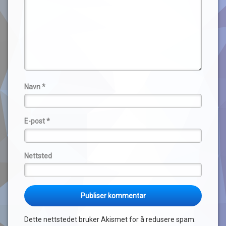
fornøyd og
interessert i
dette, vi kan
derfor gå inn
med 50 hytter.
Dersom noen
få ikke vil være
med fordeles
den kost på de
Navn
*
andre. Senere
tilknytting vil
være belastes
E-post
*
med meget
høy kostnad. En
slik kostnad vil
Nettsted
også overføres
ved
overdragelse.
Dersom det
skulle komme
mange
Dette nettstedet bruker Akismet for å redusere spam.
innsigelser vil vi