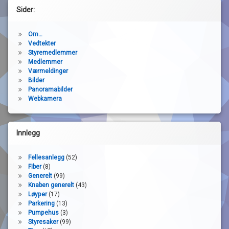
Sider:
Om…
Vedtekter
Styremedlemmer
Medlemmer
Værmeldinger
Bilder
Panoramabilder
Webkamera
Innlegg
Fellesanlegg
(52)
Fiber
(8)
Generelt
(99)
Knaben generelt
(43)
Løyper
(17)
Parkering
(13)
Pumpehus
(3)
Styresaker
(99)