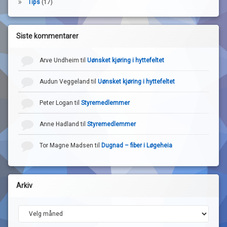
Tips
(17)
Siste kommentarer
Arve Undheim
til
Uønsket kjøring i hyttefeltet
Audun Veggeland
til
Uønsket kjøring i hyttefeltet
Peter Logan
til
Styremedlemmer
Anne Hadland
til
Styremedlemmer
Tor Magne Madsen
til
Dugnad – fiber i Løgeheia
Arkiv
Arkiv