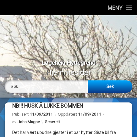
Hjem
MENY
Hopp
Vedtekter
til
innhold
Styremedlemmer
Medlemmer
Løgeheia Hyttegrend
Værmeldinger
Hjemmesider
Panoramabilder
Søk etter:
Bilder
NB!!! HUSK Å LUKKE BOMMEN
Webkamera
Publisert
11/09/2011
Oppdatert
11/09/2011
Kategorier:
av
John Magne
Generelt
Om…
Det har vært ubudne gjester i et par hytter. Siste bil fra