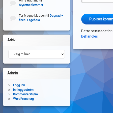
Anne Hadland
til
Styremedlemmer
Tor Magne Madsen
til
Dugnad –
fiber i Løgeheia
Dette nettstedet br
behandles.
Arkiv
Arkiv
Admin
Logg inn
Innleggsstrøm
Kommentarstrøm
WordPress.org