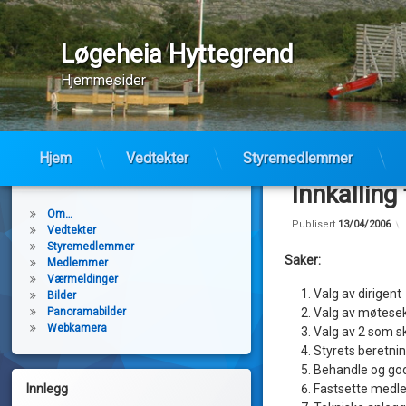
Løgeheia Hyttegrend
Hjemmesider
Hopp
til
Hjem
Vedtekter
Styremedlemmer
Sider:
innhold
Innkalling
Om…
Publisert
13/04/2006
Vedtekter
Styremedlemmer
Saker:
Medlemmer
Værmeldinger
Valg av dirigent
Bilder
Valg av møtese
Panoramabilder
Webkamera
Valg av 2 som s
Styrets beretni
Behandle og go
Fastsette medl
Innlegg