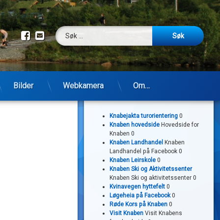
Søk etter:
Facebook
E-post
Bilder
Webkamera
Om…
Lenker
Knabejakta turorientering
0
Knaben hovedside
Hovedside for
Knaben 0
Knaben Landhandel
Knaben
Landhandel på Facebook 0
Knaben Leirskole
0
Knaben Ski og Aktivitetssenter
Knaben Ski og aktivitetssenter 0
Kvinavegen hyttefelt
0
Løgeheia på Facebook
0
Røde Kors på Knaben
0
Visit Knaben
Visit Knabens