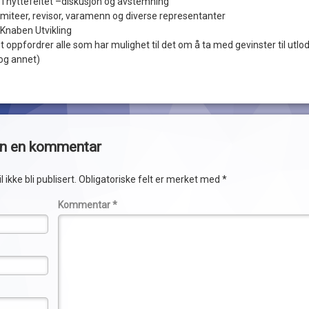
 i hyttefeltet –diskusjon og avstemning
omiteer, revisor, varamenn og diverse representanter
 Knaben Utvikling
t oppfordrer alle som har mulighet til det om å ta med gevinster til utlo
 og annet)
en en kommentar
 ikke bli publisert.
Obligatoriske felt er merket med
*
Kommentar
*