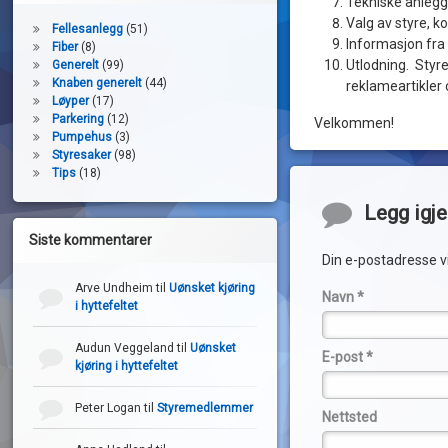
Tekniske anlegg
Valg av styre, k
Fellesanlegg
(51)
Informasjon fra
Fiber
(8)
Utlodning. Styre
Generelt
(99)
Knaben generelt
(44)
reklameartikler
Løyper
(17)
Parkering
(12)
Velkommen!
Pumpehus
(3)
Styresaker
(98)
Tips
(18)
Kommentarer
Legg igj
Siste kommentarer
Din e-postadresse vil
Arve Undheim
til
Uønsket kjøring
Navn
*
i hyttefeltet
Audun Veggeland
til
Uønsket
E-post
*
kjøring i hyttefeltet
Peter Logan
til
Styremedlemmer
Nettsted