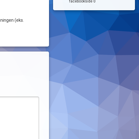
facebookside 0
dningen (eks.