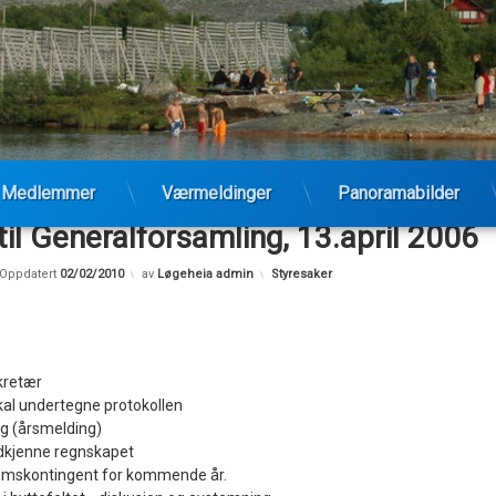
Medlemmer
Værmeldinger
Panoramabilder
 til Generalforsamling, 13.april 2006
Kategorier:
Oppdatert
02/02/2010
av
Løgeheia admin
Styresaker
kretær
kal undertegne protokollen
ng (årsmelding)
dkjenne regnskapet
emskontingent for kommende år.