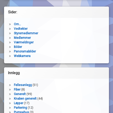
Sider:
Om…
Vedtekter
Styremedlemmer
Medlemmer
Værmeldinger
Bilder
Panoramabilder
Webkamera
Innlegg
Fellesanlegg
(51)
Fiber
(8)
Generelt
(99)
Knaben generelt
(44)
Løyper
(17)
Parkering
(12)
Pumpehus
(3)