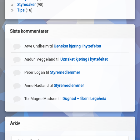
Styresaker
(98)
Tips
(18)
Siste kommentarer
Arve Undheim
til
Uønsket kjøring i hyttefeltet
Audun Veggeland
til
Uønsket kjøring i hyttefeltet
Peter Logan
til
Styremedlemmer
Anne Hadland
til
Styremedlemmer
Tor Magne Madsen
til
Dugnad – fiber i Løgeheia
Arkiv
Arkiv