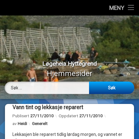
Hjem
MENY
Hopp
Vedtekter
til
innhold
Styremedlemmer
Medlemmer
Løgeheia Hyttegrend
Værmeldinger
Hjemmesider
Panoramabilder
Søk etter:
Bilder
Vann tint og lekkasje reparert
Webkamera
Publisert
27/11/2010
Oppdatert
27/11/2010
Kategorier:
av
Heidi
Generelt
Om…
Lekkasjen ble reparert tidlig lørdag morgen, og vannet er