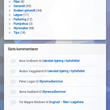
Fiber
(8)
Generelt
(99)
Knaben generelt
(44)
Løyper
(17)
Parkering
(12)
Pumpehus
(3)
Styresaker
(98)
Tips
(18)
Siste kommentarer
Arve Undheim
til
Uønsket kjøring i hyttefeltet
Audun Veggeland
til
Uønsket kjøring i hyttefeltet
Peter Logan
til
Styremedlemmer
Anne Hadland
til
Styremedlemmer
Tor Magne Madsen
til
Dugnad – fiber i Løgeheia