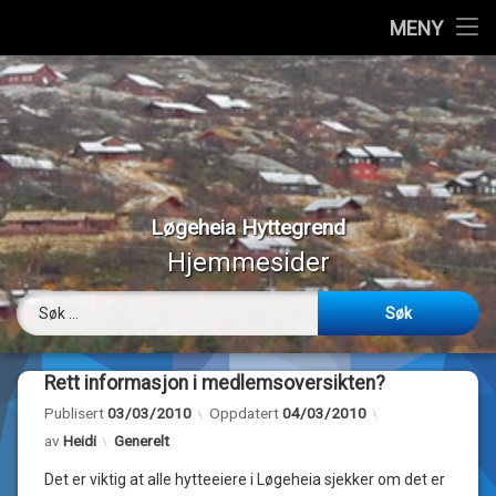
Hjem
MENY
Hopp
Vedtekter
til
innhold
Styremedlemmer
Medlemmer
Løgeheia Hyttegrend
Værmeldinger
Hjemmesider
Panoramabilder
Søk etter:
Bilder
Rett informasjon i medlemsoversikten?
Webkamera
Publisert
03/03/2010
Oppdatert
04/03/2010
Kategorier:
av
Heidi
Generelt
Om…
Det er viktig at alle hytteeiere i Løgeheia sjekker om det er