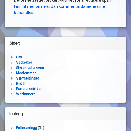
Dette nettstedet bruker Akismet for å redusere spam.
Finn ut mer om hvordan kommentardataene dine
behandles.
Sider:
Om…
Vedtekter
Styremedlemmer
Medlemmer
Værmeldinger
Bilder
Panoramabilder
Webkamera
Innlegg
Fellesanlegg
(51)