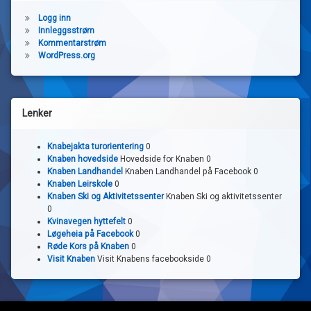
Logg inn
Innleggsstrøm
Kommentarstrøm
WordPress.org
Lenker
Knabejakta turorientering
0
Knaben hovedside
Hovedside for Knaben 0
Knaben Landhandel
Knaben Landhandel på Facebook 0
Knaben Leirskole
0
Knaben Ski og Aktivitetssenter
Knaben Ski og aktivitetssenter
0
Kvinavegen hyttefelt
0
Løgeheia på Facebook
0
Røde Kors på Knaben
0
Visit Knaben
Visit Knabens facebookside 0