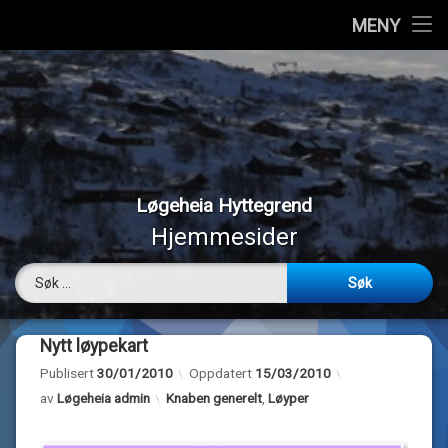
Hjem
MENY
Hopp
Vedtekter
til
innhold
Styremedlemmer
Medlemmer
Løgeheia Hyttegrend
Værmeldinger
Hjemmesider
Panoramabilder
Søk etter:
Bilder
Nytt løypekart
Webkamera
Publisert
30/01/2010
Oppdatert
15/03/2010
Kategorier:
av
Løgeheia admin
Knaben generelt
,
Løyper
Om…