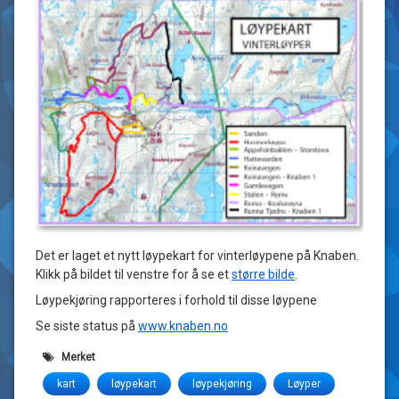
Det er laget et nytt løypekart for vinterløypene på Knaben.
Klikk på bildet til venstre for å se et
større bilde
.
Løypekjøring rapporteres i forhold til disse løypene
Se siste status på
www.knaben.no
Merket
kart
løypekart
løypekjøring
Løyper