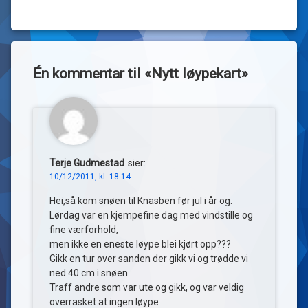
Én kommentar til «
Nytt løypekart
»
Terje Gudmestad
sier:
10/12/2011, kl. 18:14
Hei,så kom snøen til Knasben før jul i år og.
Lørdag var en kjempefine dag med vindstille og
fine værforhold,
men ikke en eneste løype blei kjørt opp???
Gikk en tur over sanden der gikk vi og trødde vi
ned 40 cm i snøen.
Traff andre som var ute og gikk, og var veldig
overrasket at ingen løype