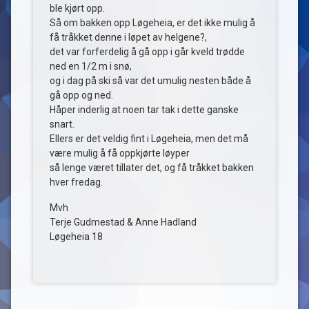
ble kjørt opp.
Så om bakken opp Løgeheia, er det ikke mulig å
få tråkket denne i løpet av helgene?,
det var forferdelig å gå opp i går kveld trødde
ned en 1/2 m i snø,
og i dag på ski så var det umulig nesten både å
gå opp og ned.
Håper inderlig at noen tar tak i dette ganske
snart.
Ellers er det veldig fint i Løgeheia, men det må
være mulig å få oppkjørte løyper
så lenge været tillater det, og få tråkket bakken
hver fredag.
Mvh
Terje Gudmestad & Anne Hadland
Løgeheia 18