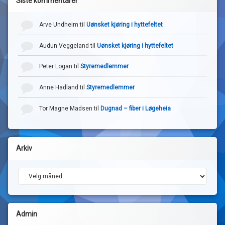
Siste kommentarer
Arve Undheim
til
Uønsket kjøring i hyttefeltet
Audun Veggeland
til
Uønsket kjøring i hyttefeltet
Peter Logan
til
Styremedlemmer
Anne Hadland
til
Styremedlemmer
Tor Magne Madsen
til
Dugnad – fiber i Løgeheia
Arkiv
Arkiv
Admin