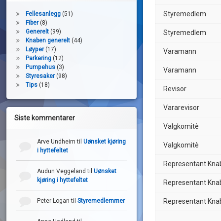
Styremedlem
Fellesanlegg
(51)
Fiber
(8)
Generelt
(99)
Styremedlem
Knaben generelt
(44)
Løyper
(17)
Varamann
Parkering
(12)
Pumpehus
(3)
Varamann
Styresaker
(98)
Tips
(18)
Revisor
Vararevisor
Siste kommentarer
Valgkomitè
Arve Undheim
til
Uønsket kjøring
Valgkomitè
i hyttefeltet
Representant Kna
Audun Veggeland
til
Uønsket
kjøring i hyttefeltet
Representant Kna
Representant Knab
Peter Logan
til
Styremedlemmer