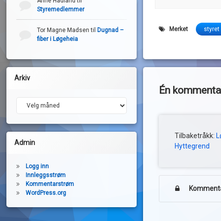
Anne Hadland
til
Styremedlemmer
Merket
styret
Tor Magne Madsen
til
Dugnad –
fiber i Løgeheia
Arkiv
Én kommentar 
Arkiv
Tilbaketråkk:
L
Admin
Hyttegrend
Logg inn
Innleggsstrøm
Kommentarstrøm
Kommentar
WordPress.org