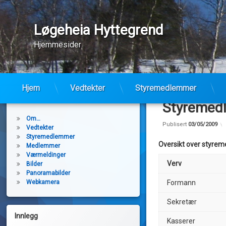
Løgeheia Hyttegrend
Hjemmesider
Hopp
til
Hjem
Vedtekter
Styremedlemmer
Sider:
innhold
Styremedl
Om…
Publisert
03/05/2009
Vedtekter
Styremedlemmer
Oversikt over styre
Medlemmer
Værmeldinger
Verv
Bilder
Panoramabilder
Formann
Webkamera
Sekretær
Innlegg
Kasserer