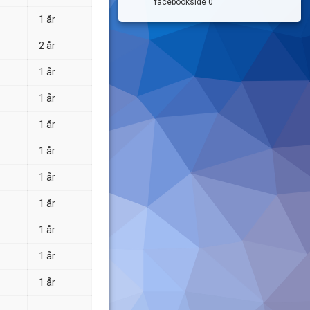
facebookside 0
1 år
2 år
1 år
1 år
1 år
1 år
1 år
1 år
1 år
1 år
1 år