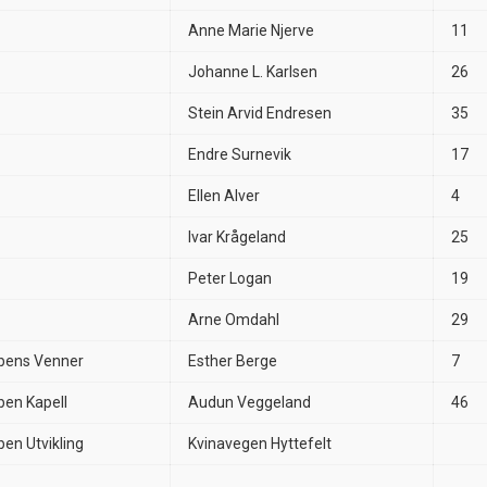
Anne Marie Njerve
11
Johanne L. Karlsen
26
Stein Arvid Endresen
35
Endre Surnevik
17
Ellen Alver
4
Ivar Krågeland
25
Peter Logan
19
Arne Omdahl
29
bens Venner
Esther Berge
7
ben Kapell
Audun Veggeland
46
en Utvikling
Kvinavegen Hyttefelt