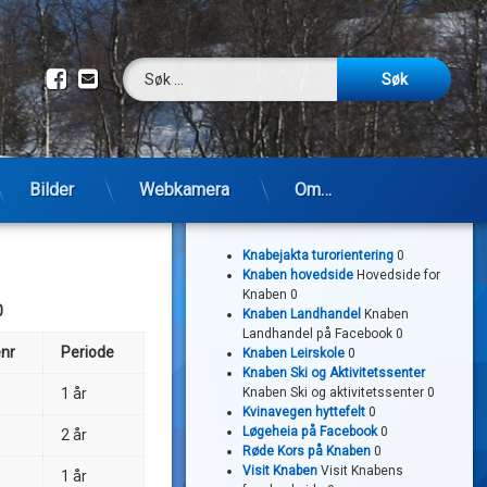
Søk etter:
Facebook
E-post
Bilder
Webkamera
Om…
Lenker
Knabejakta turorientering
0
Knaben hovedside
Hovedside for
Knaben 0
0
Knaben Landhandel
Knaben
Landhandel på Facebook 0
enr
Periode
Knaben Leirskole
0
Knaben Ski og Aktivitetssenter
1 år
Knaben Ski og aktivitetssenter 0
Kvinavegen hyttefelt
0
Løgeheia på Facebook
0
2 år
Røde Kors på Knaben
0
Visit Knaben
Visit Knabens
1 år