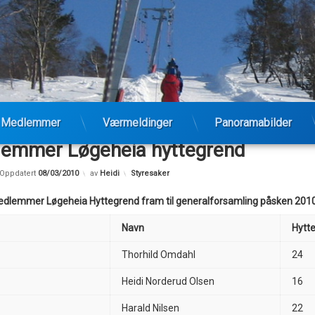
Medlemmer
Værmeldinger
Panoramabilder
emmer Løgeheia hyttegrend
Kategorier:
Oppdatert
08/03/2010
av
Heidi
Styresaker
medlemmer Løgeheia Hyttegrend fram til generalforsamling påsken 201
Navn
Hytt
Thorhild Omdahl
24
Heidi Norderud Olsen
16
Harald Nilsen
22