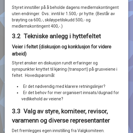
Styret innstiller på å beholde dagens medlemskontingent
uten endringer. ·Dvs.: inntil kr 1.500,- pr hytte. (Består av
brøyting ca 600,-, skiløypetilskudd 500,- og
medlemskontingent 400,-.)
3.2 Tekniske anlegg i hyttefeltet
Veier i feltet (diskusjon og konklusjon for videre
arbeid)
Styret ønsker en diskusjon rundt erfaringer og
synspunkter knyttet til kjøring (transport) på grusveiene i
feltet. Hovedspørsmål:
Er det nødvendig med klarere retningslinjer?
Er det behov for mer organisert innsats/dugnad for
vedlikehold av veiene?
3.3 Valg av styre, komiteer, revisor,
varamenn og diverse representanter
Det fremlegges egen innstilling fra Valgkomiteen.