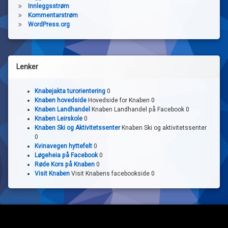
Innleggsstrøm
Kommentarstrøm
WordPress.org
Lenker
Knabejakta turorientering
0
Knaben hovedside
Hovedside for Knaben 0
Knaben Landhandel
Knaben Landhandel på Facebook 0
Knaben Leirskole
0
Knaben Ski og Aktivitetssenter
Knaben Ski og aktivitetssenter
0
Kvinavegen hyttefelt
0
Løgeheia på Facebook
0
Røde Kors på Knaben
0
Visit Knaben
Visit Knabens facebookside 0