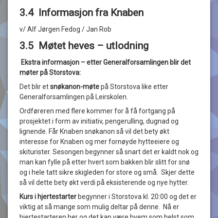
3.4 Informasjon fra Knaben
v/ Alf Jørgen Fedog / Jan Rob
3.5 Møtet heves – utlodning
Ekstra informasjon – etter Generalforsamlingen blir det
møter på Storstova:
Det blir et
snøkanon-møte
på Storstova like etter
Generalforsamlingen på Leirskolen.
Ordføreren med flere kommer for å få fortgang på
prosjektet i form av initiativ, pengerulling, dugnad og
lignende. Får Knaben snøkanon så vil det bety økt
interesse for Knaben og mer fornøyde hytteeiere og
skiturister. Sesongen begynner så snart det er kaldt nok og
man kan fylle på etter hvert som bakken blir slitt for snø
og i hele tatt sikre skigleden for store og små. Skjer dette
så vil dette bety økt verdi på eksisterende og nye hytter.
Kurs i hjertestarter
begynner i Storstova kl. 20:00 og det er
viktig at så mange som mulig deltar på denne. Nå er
hjertestarteren her og det kan være hvem som helst som