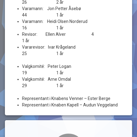
26 2 år
Varamann: Jon Petter Åsebø
44 1 år
Varamann: Heidi Olsen Norderud
16 1 år
Revisor: Ellen Alver 4
1 år
Vararevisor: Ivar Krågeland
25 1 år
Valgkomité: Peter Logan
19 1 år
Valgkomité: Arne Omdal
29 1 år
Representant i Knabens Venner – Ester Berge
Representant i Knaben Kapell – Audun Veggeland
Kommentarer