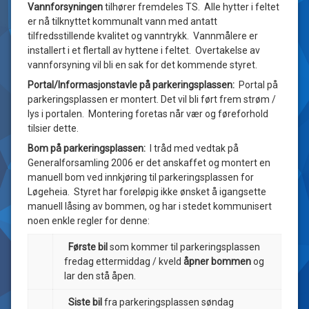
Vannforsyningen
tilhører fremdeles TS. Alle hytter i feltet
er nå tilknyttet kommunalt vann med antatt
tilfredsstillende kvalitet og vanntrykk. Vannmålere er
installert i et flertall av hyttene i feltet. Overtakelse av
vannforsyning vil bli en sak for det kommende styret.
Portal/Informasjonstavle på parkeringsplassen:
Portal på
parkeringsplassen er montert. Det vil bli ført frem strøm /
lys i portalen. Montering foretas når vær og føreforhold
tilsier dette.
Bom på parkeringsplassen:
I tråd med vedtak på
Generalforsamling 2006 er det anskaffet og montert en
manuell bom ved innkjøring til parkeringsplassen for
Løgeheia. Styret har foreløpig ikke ønsket å igangsette
manuell låsing av bommen, og har i stedet kommunisert
noen enkle regler for denne:
Første bil
som kommer til parkeringsplassen
fredag ettermiddag / kveld
åpner bommen
og
lar den stå åpen.
Siste bil
fra parkeringsplassen søndag