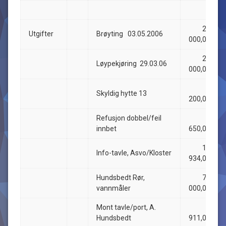
28
Utgifter
Brøyting 03.05.2006
000,00
25
Løypekjøring 29.03.06
000,00
7
Skyldig hytte 13
200,00
Refusjon dobbel/feil
3
innbet
650,00
12
Info-tavle, Asvo/Kloster
934,00
Hundsbedt Rør,
78
vannmåler
000,00
Mont tavle/port, A.
9
Hundsbedt
911,00