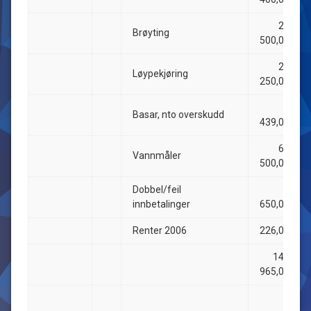
27
Brøyting
500,00
25
Løypekjøring
250,00
2
Basar, nto overskudd
439,00
62
Vannmåler
500,00
Dobbel/feil
3
innbetalinger
650,00
Renter 2006
226,00
141
965,00