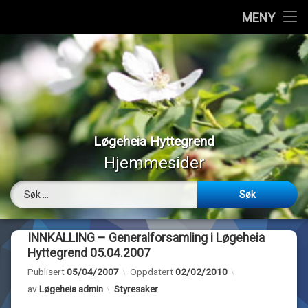
Hjem
MENY
Hopp
Vedtekter
til
innhold
Styremedlemmer
Medlemmer
Løgeheia Hyttegrend
Værmeldinger
Hjemmesider
Panoramabilder
Søk etter:
Bilder
INNKALLING – Generalforsamling i Løgeheia
Webkamera
Hyttegrend 05.04.2007
Publisert
05/04/2007
Oppdatert
02/02/2010
Om…
Kategorier:
av
Løgeheia admin
Styresaker