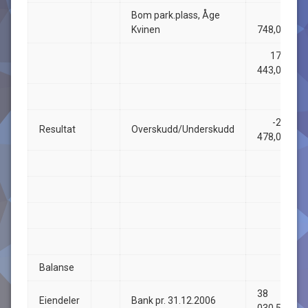
Bom park.plass, Åge
5
Kvinen
748,00
170
443,00
-28
Resultat
Overskudd/Underskudd
478,00
Balanse
38
Eiendeler
Bank pr. 31.12.2006
030,50