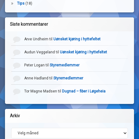
Tips
(18)
Siste kommentarer
Arve Undheim
til
Uønsket kjøring i hyttefeltet
Audun Veggeland
til
Uønsket kjøring i hyttefeltet
Peter Logan
til
Styremedlemmer
Anne Hadland
til
Styremedlemmer
Tor Magne Madsen
til
Dugnad – fiber i Løgeheia
Arkiv
Arkiv