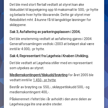
Det ble med stort flertall vedtatt at styret kan øke
tilskuddet til løypekjøring opp til maksimalt kr 500,- pr hytte
og belaste hver hytte tilsvarende. Dette gir styret mer
fleksibilitet mht. å kunne få til langsiktige løsninger for
skiløypene.
Sak 3; Asfaltering av parkeringsplassen i 2004;
Det ble enstemmig vedtatt at asfaltering gjøres i 2004.
Generalforsamlingen vedtok i 2003 at beløpet skal være
inntil kr 4.000,- pr hytte.
Sak 4; Representant fra Løgeheia i Knaben Utvikling;
Det ble vedtatt at Løgeheia stiller med en representant
som utpekes av styret.
Medlemskontingent/tilskudd/brøyting
for året 2005 ble
vedtatt inntil kr
1.450,- pr hytte
.
Består av brøyting ca 550,-, skiløypetilskudd 500,- og
medlemskontingent 400,-.
Påskerennet i feltet ble i år avholdt i den øvre delen av
Løgeheia pga lite snø andre steder.