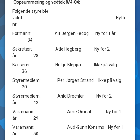
Oppsummering og vedtak 8/4-04:
Følgende styre ble
valgt: Hytte
nr:
Formann: Alf Jørgen Fedog Ny for 1 år
34
Sekretær: Atle Høgberg Ny for 2
år 28
Kasserer: Helge Kleppa Ikke på valg
36
Styremedlem: Per Jørgen Strand Ikke på valg
20
Styremedlem: Arild Drechler Ny for 2
år 42
Varamann: Arne Omdal Ny for 1
år 29
Varamann: Aud-Gunn Konsmo Ny for 1
år 50