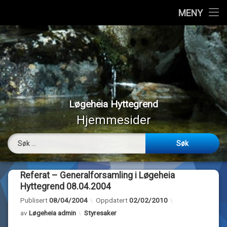
Hjem
MENY
Hopp
Vedtekter
til
innhold
Styremedlemmer
Medlemmer
Løgeheia Hyttegrend
Værmeldinger
Hjemmesider
Panoramabilder
Søk etter:
Bilder
Referat – Generalforsamling i Løgeheia
Webkamera
Hyttegrend 08.04.2004
Publisert
08/04/2004
Oppdatert
02/02/2010
Om…
Kategorier:
av
Løgeheia admin
Styresaker