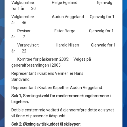
Valgkomitee: Helge Egeland Gjenvalg
for 1 år 30
Valgkomitee: Audun Veggeland Gjenvalg for 1
år 46
Revisor: Ester Berge Gjenvalg for 1
år 7
Vararevisor: Harald Nilsen Gjenvalg for 1
år 22
Komitee for påskerenn 2005: Velges på
generalforsamlingen i 2005.
Representant i Knabens Venner er Hans
Sandvand.
Representant i Knaben Kapell er Audun Veggeland.
Sak 1; Samlingskveld for medlemmene/ungdommene i
Løgeheia;
Det ble enstemmig vedtatt å gjennomføre dette og styret
vil finne et passende tidspunkt.
Sak 2; Økning av tilskuddet til skiløyper;