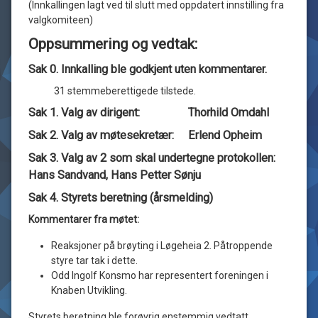
(Innkallingen lagt ved til slutt med oppdatert innstilling fra
valgkomiteen)
Oppsummering og vedtak:
Sak 0. Innkalling ble godkjent uten kommentarer.
31 stemmeberettigede tilstede.
Sak 1. Valg av dirigent: Thorhild Omdahl
Sak 2. Valg av møtesekretær: Erlend Opheim
Sak 3. Valg av 2 som skal undertegne protokollen:
Hans Sandvand, Hans Petter Sønju
Sak 4. Styrets beretning (årsmelding)
Kommentarer fra møtet
:
Reaksjoner på brøyting i Løgeheia 2. Påtroppende
styre tar tak i dette.
Odd Ingolf Konsmo har representert foreningen i
Knaben Utvikling.
Styrets beretning ble forøvrig enstemmig vedtatt.