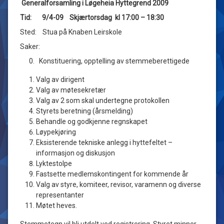
Generalforsamling i Løgeheia Hyttegrend 2009
Tid: 9/4-09 Skjærtorsdag kl 17:00 – 18:30
Sted: Stua på Knaben Leirskole
Saker:
0. Konstituering, opptelling av stemmeberettigede
Valg av dirigent
Valg av møtesekretær
Valg av 2 som skal undertegne protokollen
Styrets beretning (årsmelding)
Behandle og godkjenne regnskapet
Løypekjøring
Eksisterende tekniske anlegg i hyttefeltet –
informasjon og diskusjon
Lyktestolpe
Fastsette medlemskontingent for kommende år
Valg av styre, komiteer, revisor, varamenn og diverse
representanter
Møtet heves.
Stemmetegn vil bli utdelt ved registrering. Styret minner