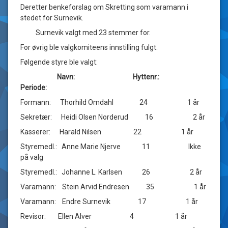
Deretter benkeforslag om Skretting som varamann i
stedet for Surnevik.
Surnevik valgt med 23 stemmer for.
For øvrig ble valgkomiteens innstilling fulgt.
Følgende styre ble valgt:
Navn: Hyttenr.:
Periode:
Formann: Thorhild Omdahl 24 1 år
Sekretær: Heidi Olsen Norderud 16 2 år
Kasserer: Harald Nilsen 22 1 år
Styremedl.: Anne Marie Njerve 11 Ikke
på valg
Styremedl.: Johanne L. Karlsen 26 2 år
Varamann: Stein Arvid Endresen 35 1 år
Varamann: Endre Surnevik 17 1 år
Revisor: Ellen Alver 4 1 år