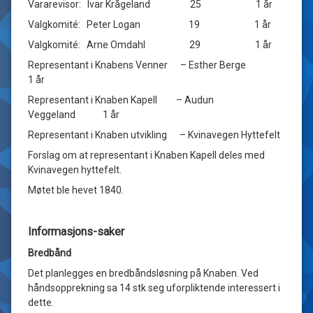
Vararevisor: Ivar Krågeland 25 1 år
Valgkomité: Peter Logan 19 1 år
Valgkomité: Arne Omdahl 29 1 år
Representant i Knabens Venner – Esther Berge
1 år
Representant i Knaben Kapell – Audun
Veggeland 1 år
Representant i Knaben utvikling – Kvinavegen Hyttefelt
Forslag om at representant i Knaben Kapell deles med
Kvinavegen hyttefelt.
Møtet ble hevet 1840.
Informasjons-saker
Bredbånd
Det planlegges en bredbåndsløsning på Knaben. Ved
håndsopprekning sa 14 stk seg uforpliktende interessert i
dette.