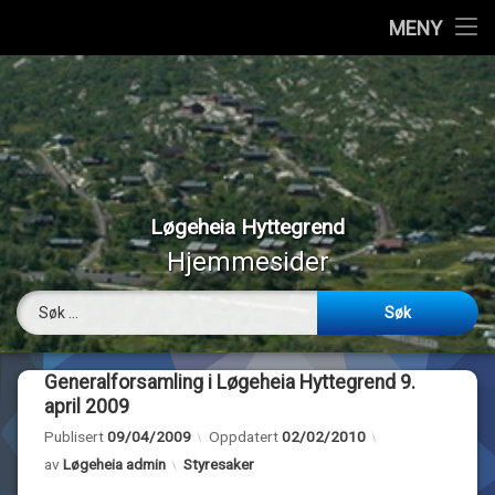
Hjem
MENY
Hopp
Vedtekter
til
innhold
Styremedlemmer
Medlemmer
Løgeheia Hyttegrend
Værmeldinger
Hjemmesider
Panoramabilder
Søk etter:
Bilder
Generalforsamling i Løgeheia Hyttegrend 9.
Webkamera
april 2009
Publisert
09/04/2009
Oppdatert
02/02/2010
Om…
Kategorier:
av
Løgeheia admin
Styresaker