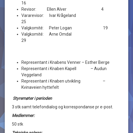
16
Revisor: Ellen Alver 4
Vararevisor: Ivar Krågeland
25
Valgkomité: Peter Logan 19
Valgkomité: Arne Omdal
29
Representant i Knabens Venner – Esther Berge
Representant i Knaben Kapell – Audun
Veggeland
Representant i Knaben utvikling –
Kvinaveien hyttefelt
Styremøter i perioden
3 stk samt telefondialog og korrespondanse pr e-post.
Medlemmer:
50 stk
Tekniske anlegg: