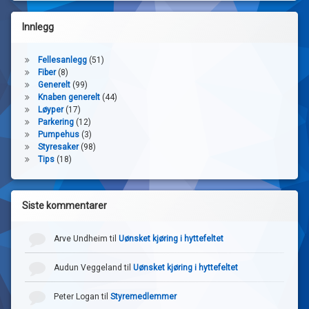
Innlegg
Fellesanlegg
(51)
Fiber
(8)
Generelt
(99)
Knaben generelt
(44)
Løyper
(17)
Parkering
(12)
Pumpehus
(3)
Styresaker
(98)
Tips
(18)
Siste kommentarer
Arve Undheim
til
Uønsket kjøring i hyttefeltet
Audun Veggeland
til
Uønsket kjøring i hyttefeltet
Peter Logan
til
Styremedlemmer