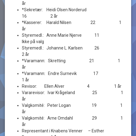
år
*Sekretær: Heidi Olsen Norderud
16 2 år
*Kasserer: Harald Nilsen 22 1
år
Styremedl.: Anne Marie Njerve 11
Ikke på valg
Styremedl.: Johanne L. Karlsen 26
2 år
*Varamann: Skretting 21 1
år
*Varamann: Endre Surnevik 17
1 år
Revisor: Ellen Alver 4 1 år
Vararevisor: Ivar Krågeland 25 1
år
Valgkomité: Peter Logan 19 1
år
Valgkomité: Arne Omdahl 29 1
år
Representant i Knabens Venner – Esther