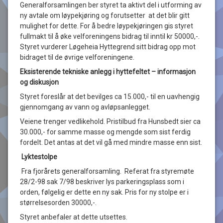
Generalforsamlingen ber styret ta aktivt del i utforming av
ny avtale om løypekjøring og forutsetter at det blir gitt
mulighet for dette. For å bedre løypekjøringen gis styret
fullmakt til å øke velforeningens bidrag til inntil kr 50000,-.
Styret vurderer Løgeheia Hyttegrend sitt bidrag opp mot
bidraget til de øvrige velforeningene.
Eksisterende tekniske anlegg i hyttefeltet – informasjon
og diskusjon
Styret foreslår at det bevilges ca 15.000,- til en uavhengig
gjennomgang av vann og avløpsanlegget.
Veiene trenger vedlikehold. Pristilbud fra Hunsbedt sier ca
30.000,- for samme masse og mengde som sist ferdig
fordelt. Det antas at det vil gå med mindre masse enn sist.
Lyktestolpe
Fra fjorårets generalforsamling. Referat fra styremøte
28/2-98 sak 7/98 beskriver lys parkeringsplass som i
orden, følgelig er dette en ny sak. Pris for ny stolpe er i
størrelsesorden 30000,-.
Styret anbefaler at dette utsettes.